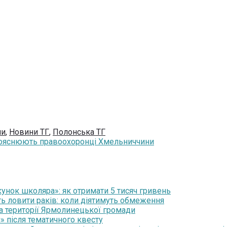
ни
,
Новини ТГ
,
Полонська ТГ
 пояснюють правоохоронці Хмельниччини
нок школяра»: як отримати 5 тисяч гривень
ть ловити раків: коли діятимуть обмеження
на території Ярмолинецької громади
» після тематичного квесту