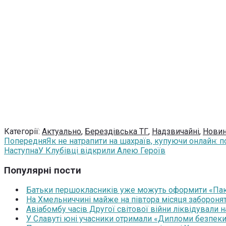
Категорії:
Актуально
,
Берездівська ТГ
,
Надзвичайні
,
Нови
Попередня
Як не натрапити на шахраїв, купуючи онлайн:
Наступна
У Клубівці відкрили Алею Героїв
Популярні пости
Батьки першокласників уже можуть оформити «Паку
На Хмельниччині майже на півтора місяця забороня
Авіабомбу часів Другої світової війни ліквідували 
У Славуті юні учасники отримали «Дипломи безпеки