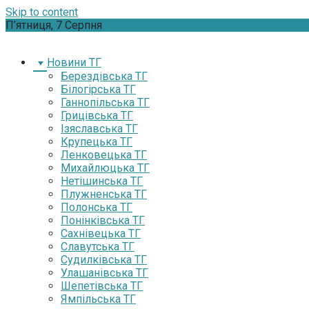
Skip to content
П’ятниця, 7 Серпня
Новини ТГ
Берездівська ТГ
Білогірська ТГ
Ганнопільська ТГ
Грицівська ТГ
Ізяславська ТГ
Крупецька ТГ
Ленковецька ТГ
Михайлюцька ТГ
Нетішинська ТГ
Плужненська ТГ
Полонська ТГ
Понінківська ТГ
Сахнівецька ТГ
Славутська ТГ
Судилківська ТГ
Улашанівська ТГ
Шепетівська ТГ
Ямпільська ТГ