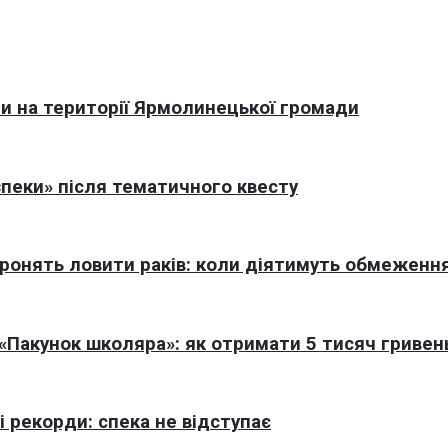
али на території Ярмолинецької громади
пеки» після тематичного квесту
оронять ловити раків: коли діятимуть обмеженн
Пакунок школяра»: як отримати 5 тисяч гривен
 рекорди: спека не відступає