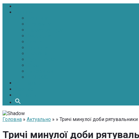
Головна
Новини
Політика
Економіка
Інфраструктура
Медицина
Освіта
Культура
Екологія
Суспільство
Спорт
Надзвичайні
АТО-ООС
Інтерв’ю
Про нас
Контакти
Головна
»
Актуально
» » Тричі минулої доби рятувальник
Тричі минулої доби рятувал