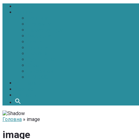
Головна
Новини
Політика
Економіка
Інфраструктура
Медицина
Освіта
Культура
Екологія
Суспільство
Спорт
Надзвичайні
АТО-ООС
Інтерв’ю
Про нас
Контакти
Головна
» image
image