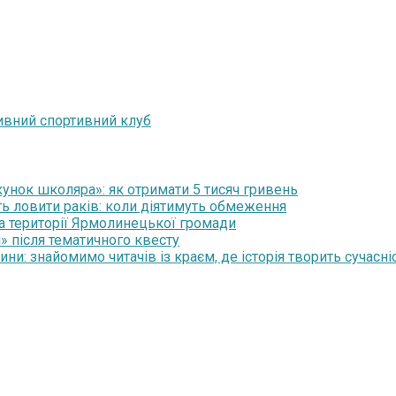
тивний спортивний клуб
нок школяра»: як отримати 5 тисяч гривень
ть ловити раків: коли діятимуть обмеження
на території Ярмолинецької громади
» після тематичного квесту
и: знайомимо читачів із краєм, де історія творить сучасні