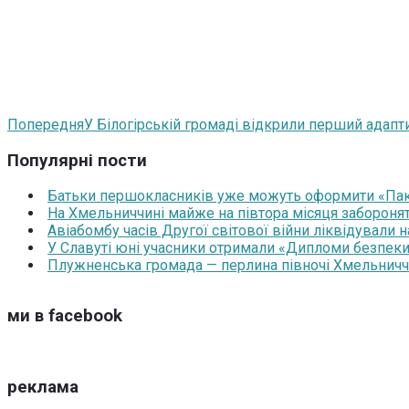
Попередня
У Білогірській громаді відкрили перший адап
Популярні пости
Батьки першокласників уже можуть оформити «Паку
На Хмельниччині майже на півтора місяця забороня
Авіабомбу часів Другої світової війни ліквідували 
У Славуті юні учасники отримали «Дипломи безпеки
Плужненська громада — перлина півночі Хмельниччин
ми в facebook
реклама