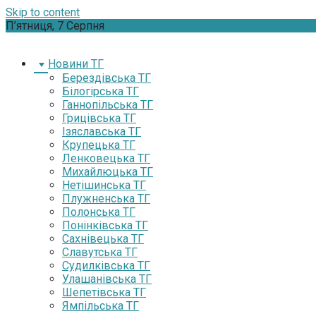
Skip to content
П’ятниця, 7 Серпня
Новини ТГ
Берездівська ТГ
Білогірська ТГ
Ганнопільська ТГ
Грицівська ТГ
Ізяславська ТГ
Крупецька ТГ
Ленковецька ТГ
Михайлюцька ТГ
Нетішинська ТГ
Плужненська ТГ
Полонська ТГ
Понінківська ТГ
Сахнівецька ТГ
Славутська ТГ
Судилківська ТГ
Улашанівська ТГ
Шепетівська ТГ
Ямпільська ТГ