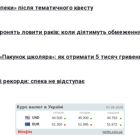
пеки» після тематичного квесту
оронять ловити раків: коли діятимуть обмеженн
Пакунок школяра»: як отримати 5 тисяч гривен
 рекорди: спека не відступає