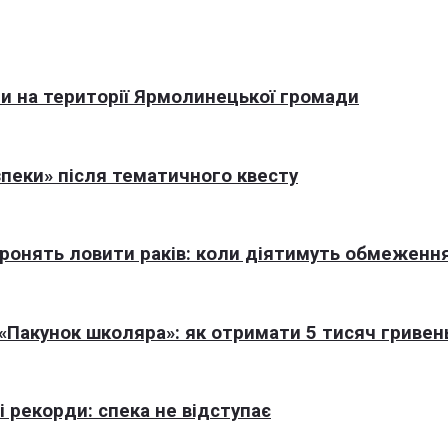
али на території Ярмолинецької громади
пеки» після тематичного квесту
оронять ловити раків: коли діятимуть обмеженн
Пакунок школяра»: як отримати 5 тисяч гривен
 рекорди: спека не відступає