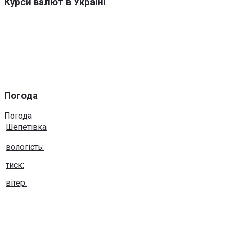
Курси валют в Україні
Погода
Погода
Шепетівка
вологість:
тиск:
вітер:
Погода на 10 днів від
sinoptik.ua