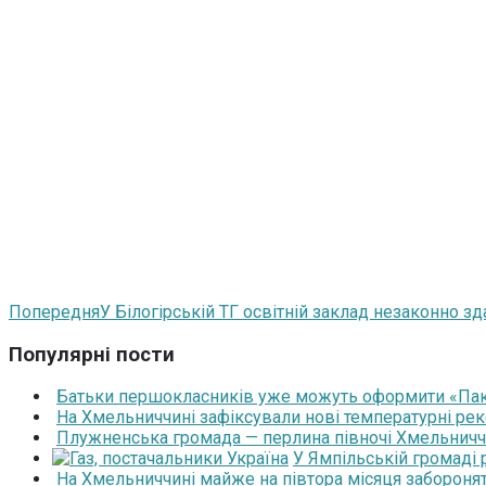
Попередня
У Білогірській ТГ освітній заклад незаконно зд
Популярні пости
Батьки першокласників уже можуть оформити «Паку
На Хмельниччині зафіксували нові температурні рек
Плужненська громада — перлина півночі Хмельниччин
У Ямпільській громаді
На Хмельниччині майже на півтора місяця забороня