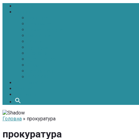
Головна
Новини
Політика
Економіка
Інфраструктура
Медицина
Освіта
Культура
Екологія
Суспільство
Спорт
Надзвичайні
АТО-ООС
Інтерв’ю
Про нас
Контакти
Головна
» прокуратура
прокуратура