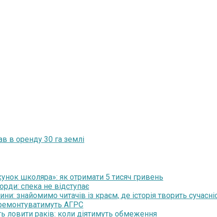
ав в оренду 30 га землі
нок школяра»: як отримати 5 тисяч гривень
орди: спека не відступає
и: знайомимо читачів із краєм, де історія творить сучасні
 ремонтуватимуть АГРС
ть ловити раків: коли діятимуть обмеження