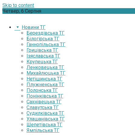
Skip to content
Четвер, 6 Серпня
Новини ТГ
Берездівська ТГ
Білогірська ТГ
Ганнопільська ТГ
Грицівська ТГ
Ізяславська ТГ
Крупецька ТГ
Ленковецька ТГ
Михайлюцька ТГ
Нетішинська ТГ
Плужненська ТГ
Полонська ТГ
Понінківська ТГ
Сахнівецька ТГ
Славутська ТГ
Судилківська ТГ
Улашанівська ТГ
Шепетівська ТГ
Ямпільська ТГ