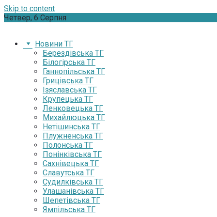
Skip to content
Четвер, 6 Серпня
Новини ТГ
Берездівська ТГ
Білогірська ТГ
Ганнопільська ТГ
Грицівська ТГ
Ізяславська ТГ
Крупецька ТГ
Ленковецька ТГ
Михайлюцька ТГ
Нетішинська ТГ
Плужненська ТГ
Полонська ТГ
Понінківська ТГ
Сахнівецька ТГ
Славутська ТГ
Судилківська ТГ
Улашанівська ТГ
Шепетівська ТГ
Ямпільська ТГ