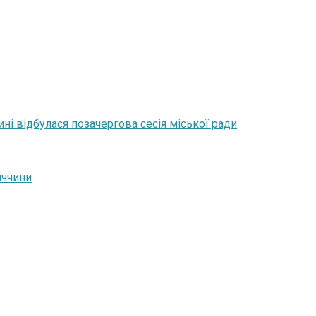
ні відбулася позачергова сесія міської ради
иччини