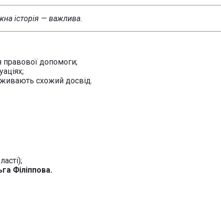
жна історія — важлива.
я правової допомоги;
уаціях;
реживають схожий досвід.
асті);
га Філіппова.