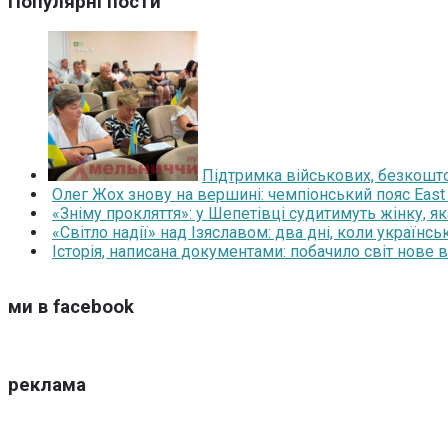
Популярні пости
Підтримка військових, безкоштов
Олег Жох знову на вершині: чемпіонський пояс East
«Зніму прокляття»: у Шепетівці судитимуть жінку, я
«Світло надії» над Ізяславом: два дні, коли українс
Історія, написана документами: побачило світ нове
ми в facebook
реклама