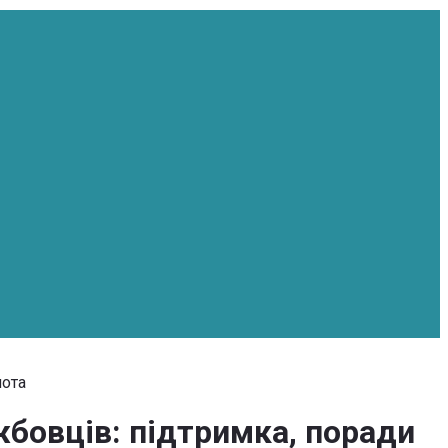
нота
жбовців: підтримка, поради