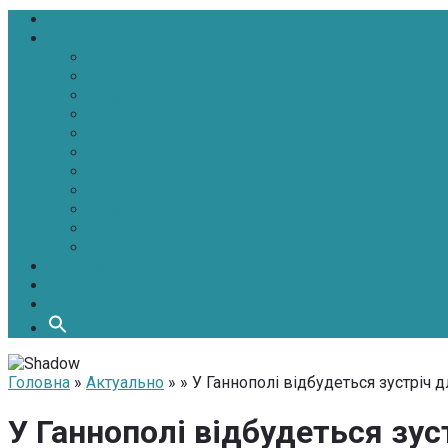
Головна
Новини
Політика
Економіка
Інфраструктура
Медицина
Освіта
Культура
Екологія
Суспільство
Спорт
Надзвичайні
АТО-ООС
Інтерв’ю
Про нас
Контакти
Головна
»
Актуально
» » У Ганнополі відбудеться зустріч 
У Ганнополі відбудеться зус