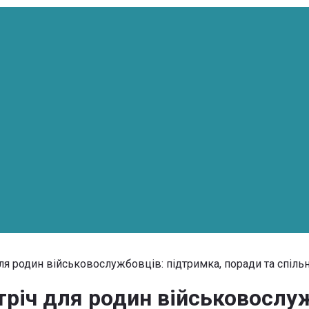
для родин військовослужбовців: підтримка, поради та спіль
тріч для родин військовослу