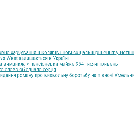
не харчування школярів і нові соціальні рішення: у Нетіши
 vs West залишається в Україні
ка виманила у пенсіонерки майже 354 тисячі гривень
ьке слово об’єднало серця
 видання роману про визвольну боротьбу на півночі Хмельн