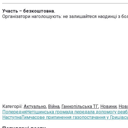
Участь – безкоштовна.
Організатори наголошують: не залишайтеся наодинці з бол
Категорії:
Актуально
,
Війна
,
Ганнопільська ТГ
,
Новини
,
Нов
Попередня
Нетішинська громада передала допомогу реабі
Наступна
Тимчасове припинення газопостачання у Грицівсь