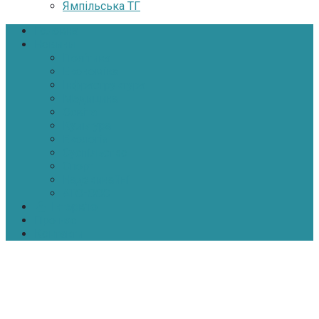
Ямпільська ТГ
Головна
Новини
Політика
Економіка
Інфраструктура
Медицина
Освіта
Культура
Екологія
Суспільство
Спорт
Надзвичайні
АТО-ООС
Інтерв’ю
Про нас
Контакти