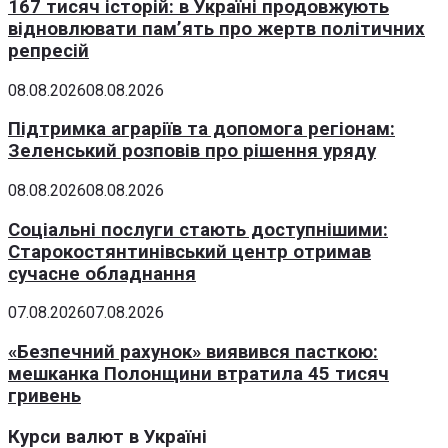
167 тисяч історій: в Україні продовжують
відновлювати пам’ять про жертв політичних
репресій
08.08.2026
08.08.2026
Підтримка аграріїв та допомога регіонам:
Зеленський розповів про рішення уряду
08.08.2026
08.08.2026
Соціальні послуги стають доступнішими:
Старокостянтинівський центр отримав
сучасне обладнання
07.08.2026
07.08.2026
«Безпечний рахунок» виявився пасткою:
мешканка Полонщини втратила 45 тисяч
гривень
Курси валют в Україні