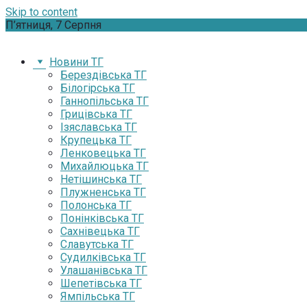
Skip to content
П’ятниця, 7 Серпня
Новини ТГ
Берездівська ТГ
Білогірська ТГ
Ганнопільська ТГ
Грицівська ТГ
Ізяславська ТГ
Крупецька ТГ
Ленковецька ТГ
Михайлюцька ТГ
Нетішинська ТГ
Плужненська ТГ
Полонська ТГ
Понінківська ТГ
Сахнівецька ТГ
Славутська ТГ
Судилківська ТГ
Улашанівська ТГ
Шепетівська ТГ
Ямпільська ТГ