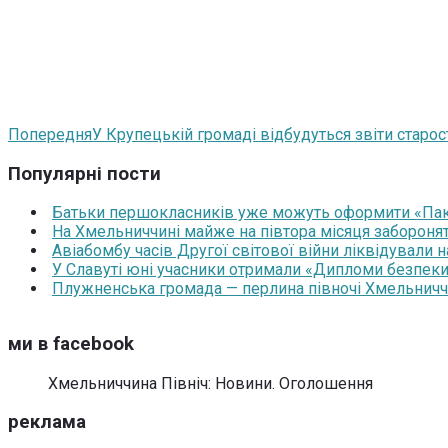
Попередня
У Крупецькій громаді відбудуться звіти старо
Популярні пости
Батьки першокласників уже можуть оформити «Паку
На Хмельниччині майже на півтора місяця забороня
Авіабомбу часів Другої світової війни ліквідували 
У Славуті юні учасники отримали «Дипломи безпеки
Плужненська громада — перлина півночі Хмельниччин
ми в facebook
Хмельниччина Північ: Новини. Оголошення
реклама