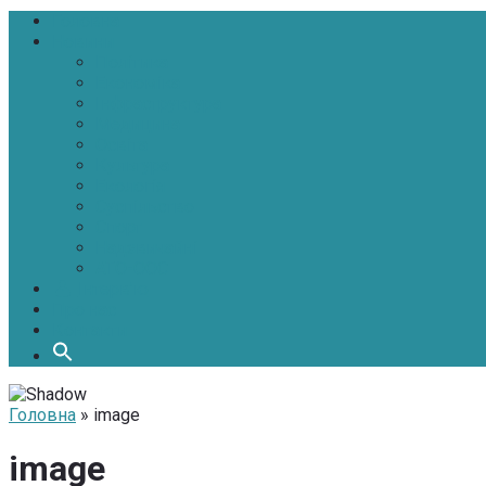
Головна
Новини
Політика
Економіка
Інфраструктура
Медицина
Освіта
Культура
Екологія
Суспільство
Спорт
Надзвичайні
АТО-ООС
Інтерв’ю
Про нас
Контакти
Головна
» image
image