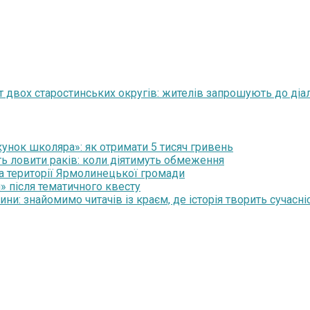
ст двох старостинських округів: жителів запрошують до діа
нок школяра»: як отримати 5 тисяч гривень
ть ловити раків: коли діятимуть обмеження
на території Ярмолинецької громади
» після тематичного квесту
и: знайомимо читачів із краєм, де історія творить сучасні