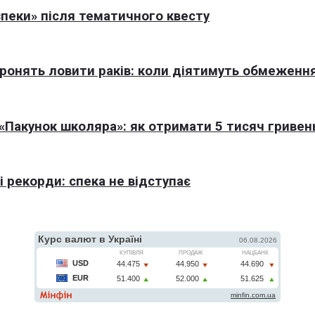
пеки» після тематичного квесту
оронять ловити раків: коли діятимуть обмеженн
Пакунок школяра»: як отримати 5 тисяч гривен
 рекорди: спека не відступає