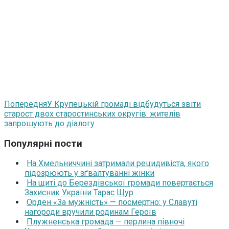
Попередня
У Крупецькій громаді відбудуться звіти
старост двох старостинських округів: жителів
запрошують до діалогу
Популярні пости
На Хмельниччині затримали рецидивіста, якого
підозрюють у зґвалтуванні жінки
На щиті до Берездівської громади повертається
Захисник України Тарас Щур
Орден «За мужність» — посмертно: у Славуті
нагороди вручили родинам Героїв
Плужненська громада — перлина півночі