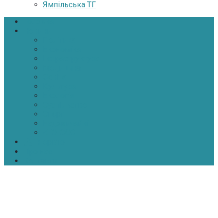
Ямпільська ТГ
Головна
Новини
Політика
Економіка
Інфраструктура
Медицина
Освіта
Культура
Екологія
Суспільство
Спорт
Надзвичайні
АТО-ООС
Інтерв’ю
Про нас
Контакти