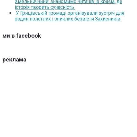
Хмельниччини: знайомимо читачів із краєм, де
історія творить сучасність
У Грицівській громаді організували зустріч для
родин полеглих і зниклих безвісти Захисників
ми в facebook
реклама