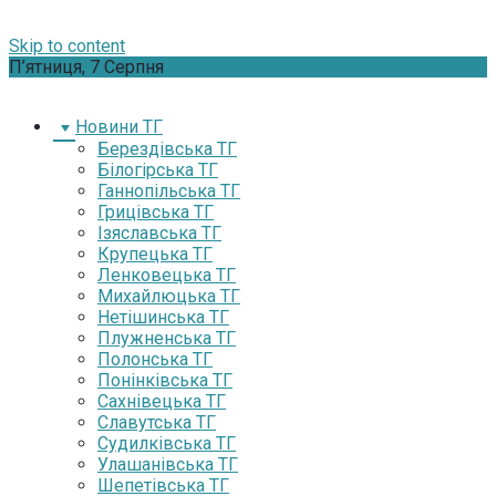
Skip to content
П’ятниця, 7 Серпня
Новини ТГ
Берездівська ТГ
Білогірська ТГ
Ганнопільська ТГ
Грицівська ТГ
Ізяславська ТГ
Крупецька ТГ
Ленковецька ТГ
Михайлюцька ТГ
Нетішинська ТГ
Плужненська ТГ
Полонська ТГ
Понінківська ТГ
Сахнівецька ТГ
Славутська ТГ
Судилківська ТГ
Улашанівська ТГ
Шепетівська ТГ