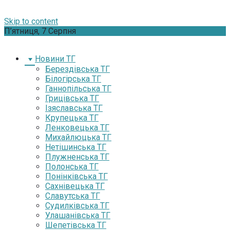
Skip to content
П’ятниця, 7 Серпня
Новини ТГ
Берездівська ТГ
Білогірська ТГ
Ганнопільська ТГ
Грицівська ТГ
Ізяславська ТГ
Крупецька ТГ
Ленковецька ТГ
Михайлюцька ТГ
Нетішинська ТГ
Плужненська ТГ
Полонська ТГ
Понінківська ТГ
Сахнівецька ТГ
Славутська ТГ
Судилківська ТГ
Улашанівська ТГ
Шепетівська ТГ