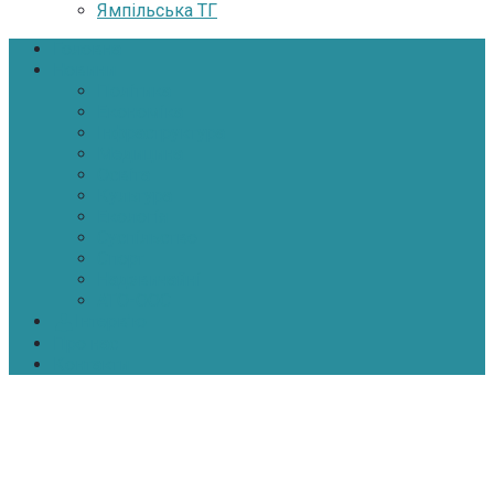
Ямпільська ТГ
Головна
Новини
Політика
Економіка
Інфраструктура
Медицина
Освіта
Культура
Екологія
Суспільство
Спорт
Надзвичайні
АТО-ООС
Інтерв’ю
Про нас
Контакти