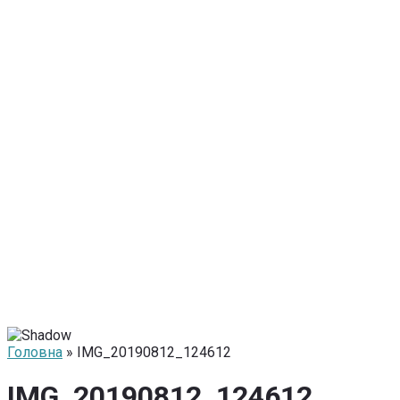
Головна
» IMG_20190812_124612
IMG_20190812_124612