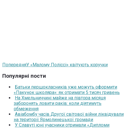
Попередня
У «Малому Поліссі» квітують коручки
Популярні пости
Батьки першокласників уже можуть оформити
«Пакунок школяра»: як отримати 5 тисяч гривень
На Хмельниччині майже на півтора місяця
заборонять ловити раків: коли діятимуть
обмеження
Авіабомбу часів Другої світової війни ліквідували
на території Ярмолинецької громади
У Славуті юні учасники отримали «Дипломи