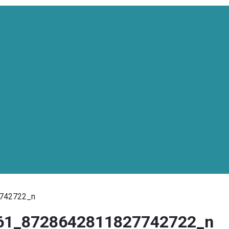
742722_n
61_8728642811827742722_n