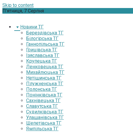
Skip to content
П’ятниця, 7 Серпня
Новини ТГ
Берездівська ТГ
Білогірська ТГ
Ганнопільська ТГ
Грицівська ТГ
Ізяславська ТГ
Крупецька ТГ
Ленковецька ТГ
Михайлюцька ТГ
Нетішинська ТГ
Плужненська ТГ
Полонська ТГ
Понінківська ТГ
Сахнівецька ТГ
Славутська ТГ
Судилківська ТГ
Улашанівська ТГ
Шепетівська ТГ
Ямпільська ТГ