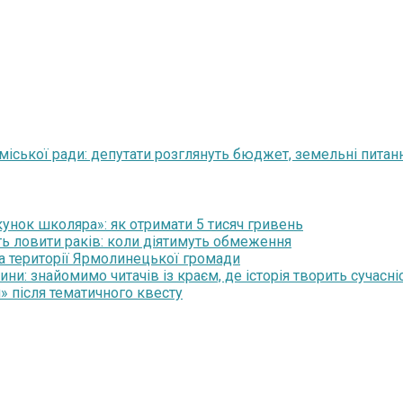
міської ради: депутати розглянуть бюджет, земельні питання
нок школяра»: як отримати 5 тисяч гривень
ть ловити раків: коли діятимуть обмеження
на території Ярмолинецької громади
и: знайомимо читачів із краєм, де історія творить сучасні
» після тематичного квесту