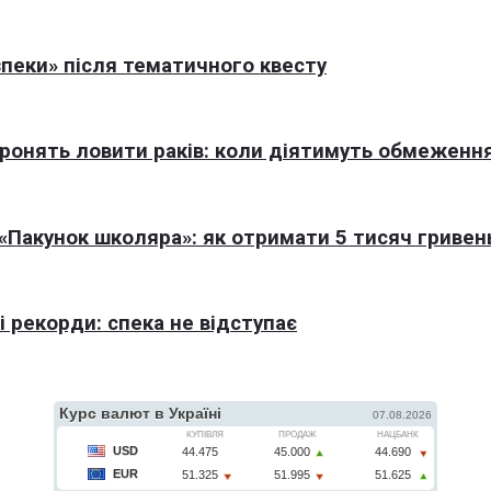
пеки» після тематичного квесту
оронять ловити раків: коли діятимуть обмеженн
Пакунок школяра»: як отримати 5 тисяч гривен
 рекорди: спека не відступає