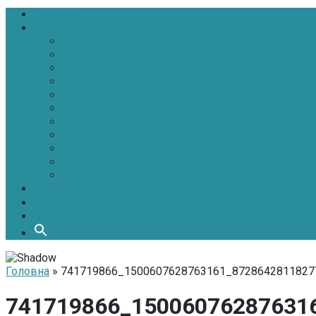
Головна
Новини
Політика
Економіка
Інфраструктура
Медицина
Освіта
Культура
Екологія
Суспільство
Спорт
Надзвичайні
АТО-ООС
Інтерв’ю
Про нас
Контакти
Головна
» 741719866_1500607628763161_8728642811827
741719866_15006076287631