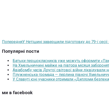
Попередня
У Нетішині завершили підготовку до 79-ї сесії 
Популярні пости
Батьки першокласників уже можуть оформити «Паку
На Хмельниччині майже на півтора місяця забороня
Авіабомбу часів Другої світової війни ліквідували 
Плужненська громада — перлина півночі Хмельниччин
У Славуті юні учасники отримали «Дипломи безпеки
ми в facebook