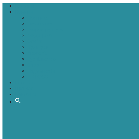
Головна
Новини
Політика
Економіка
Інфраструктура
Медицина
Освіта
Культура
Екологія
Суспільство
Спорт
Надзвичайні
АТО-ООС
Інтерв’ю
Про нас
Контакти