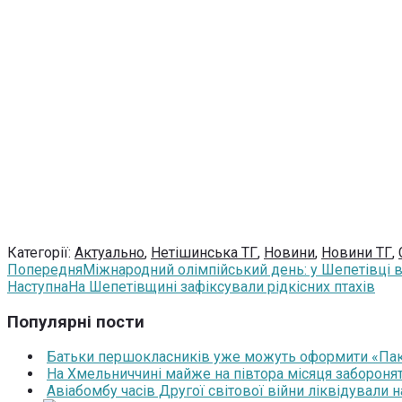
Категорії:
Актуально
,
Нетішинська ТГ
,
Новини
,
Новини ТГ
,
Попередня
Міжнародний олімпійський день: у Шепетівці в
Наступна
На Шепетівщині зафіксували рідкісних птахів
Популярні пости
Батьки першокласників уже можуть оформити «Паку
На Хмельниччині майже на півтора місяця забороня
Авіабомбу часів Другої світової війни ліквідували 