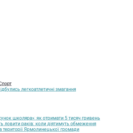
Спорт
ідбулись легкоатлетичні змагання
нок школяра»: як отримати 5 тисяч гривень
ть ловити раків: коли діятимуть обмеження
на території Ярмолинецької громади