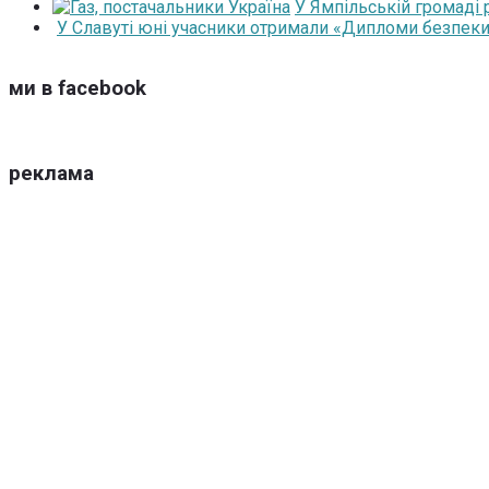
У Ямпільській громаді
У Славуті юні учасники отримали «Дипломи безпеки
ми в facebook
реклама