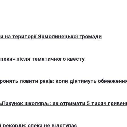
али на території Ярмолинецької громади
пеки» після тематичного квесту
оронять ловити раків: коли діятимуть обмеженн
Пакунок школяра»: як отримати 5 тисяч гривен
 рекорди: спека не відступає