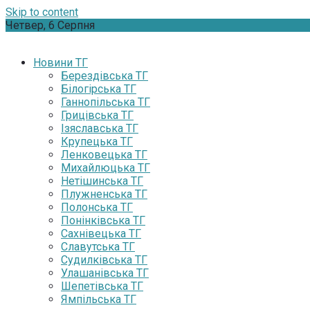
Skip to content
Четвер, 6 Серпня
Новини ТГ
Берездівська ТГ
Білогірська ТГ
Ганнопільська ТГ
Грицівська ТГ
Ізяславська ТГ
Крупецька ТГ
Ленковецька ТГ
Михайлюцька ТГ
Нетішинська ТГ
Плужненська ТГ
Полонська ТГ
Понінківська ТГ
Сахнівецька ТГ
Славутська ТГ
Судилківська ТГ
Улашанівська ТГ
Шепетівська ТГ
Ямпільська ТГ