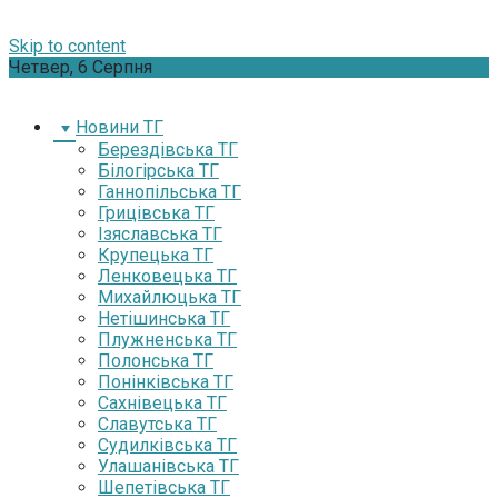
Skip to content
Четвер, 6 Серпня
Новини ТГ
Берездівська ТГ
Білогірська ТГ
Ганнопільська ТГ
Грицівська ТГ
Ізяславська ТГ
Крупецька ТГ
Ленковецька ТГ
Михайлюцька ТГ
Нетішинська ТГ
Плужненська ТГ
Полонська ТГ
Понінківська ТГ
Сахнівецька ТГ
Славутська ТГ
Судилківська ТГ
Улашанівська ТГ
Шепетівська ТГ