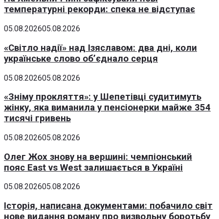
температурні рекорди: спека не відступає
05.08.2026
05.08.2026
«Світло надії» над Ізяславом: два дні, коли
українське слово об’єднало серця
05.08.2026
05.08.2026
«Зніму прокляття»: у Шепетівці судитимуть
жінку, яка виманила у пенсіонерки майже 354
тисячі гривень
05.08.2026
05.08.2026
Олег Жох знову на вершині: чемпіонський
пояс East vs West залишається в Україні
05.08.2026
05.08.2026
Історія, написана документами: побачило світ
нове видання роману про визвольну боротьбу