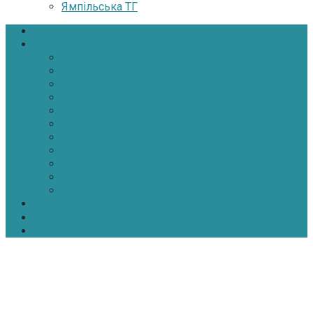
Ямпільська ТГ
Головна
Новини
Політика
Економіка
Інфраструктура
Медицина
Освіта
Культура
Екологія
Суспільство
Спорт
Надзвичайні
АТО-ООС
Інтерв’ю
Про нас
Контакти