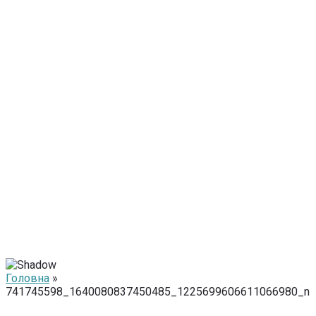
Головна
»
741745598_1640080837450485_1225699606611066980_n