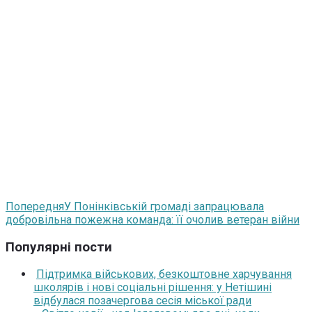
Попередня
У Понінківській громаді запрацювала
добровільна пожежна команда: її очолив ветеран війни
Популярні пости
Підтримка військових, безкоштовне харчування
школярів і нові соціальні рішення: у Нетішині
відбулася позачергова сесія міської ради