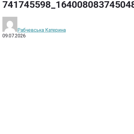
741745598_16400808374504
Рабчевська Катерина
09.07.2026