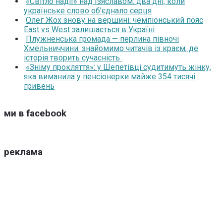
«Світло надії» над Ізяславом: два дні, коли
українське слово об’єднало серця
Олег Жох знову на вершині: чемпіонський пояс
East vs West залишається в Україні
Плужненська громада — перлина півночі
Хмельниччини: знайомимо читачів із краєм, де
історія творить сучасність
«Зніму прокляття»: у Шепетівці судитимуть жінку,
яка виманила у пенсіонерки майже 354 тисячі
гривень
ми в facebook
реклама