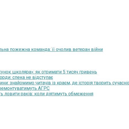
льна пожежна команда: її очолив ветеран війни
нок школяра»: як отримати 5 тисяч гривень
орди: спека не відступає
и: знайомимо читачів із краєм, де історія творить сучасні
 ремонтуватимуть АГРС
ть ловити раків: коли діятимуть обмеження