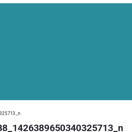
325713_n
88_1426389650340325713_n