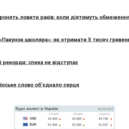
оронять ловити раків: коли діятимуть обмеженн
Пакунок школяра»: як отримати 5 тисяч гривен
 рекорди: спека не відступає
раїнське слово об’єднало серця