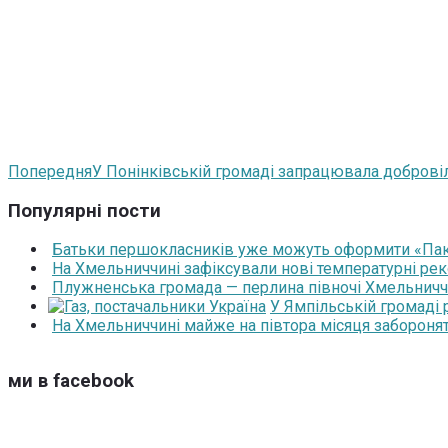
Попередня
У Понінківській громаді запрацювала доброві
Популярні пости
Батьки першокласників уже можуть оформити «Паку
На Хмельниччині зафіксували нові температурні рек
Плужненська громада — перлина півночі Хмельниччин
У Ямпільській громаді
На Хмельниччині майже на півтора місяця забороня
ми в facebook