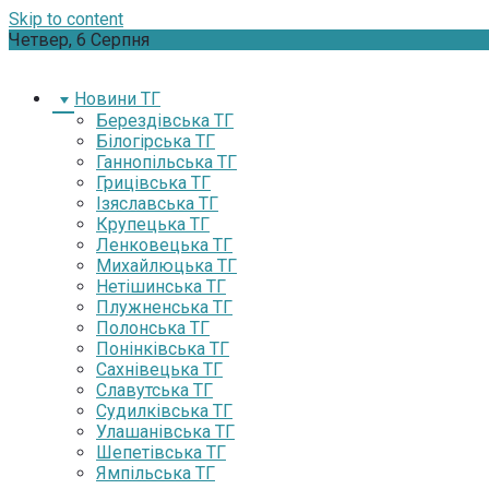
Skip to content
Четвер, 6 Серпня
Новини ТГ
Берездівська ТГ
Білогірська ТГ
Ганнопільська ТГ
Грицівська ТГ
Ізяславська ТГ
Крупецька ТГ
Ленковецька ТГ
Михайлюцька ТГ
Нетішинська ТГ
Плужненська ТГ
Полонська ТГ
Понінківська ТГ
Сахнівецька ТГ
Славутська ТГ
Судилківська ТГ
Улашанівська ТГ
Шепетівська ТГ
Ямпільська ТГ