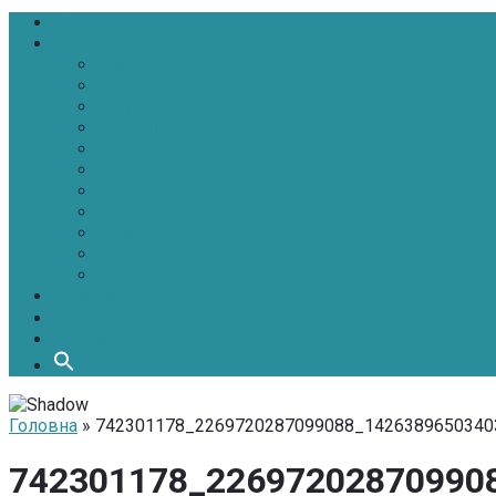
Головна
Новини
Політика
Економіка
Інфраструктура
Медицина
Освіта
Культура
Екологія
Суспільство
Спорт
Надзвичайні
АТО-ООС
Інтерв’ю
Про нас
Контакти
Головна
» 742301178_2269720287099088_1426389650340
742301178_22697202870990