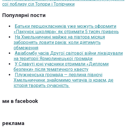
сої поблизу сіл Топори і Топірчики
Популярні пости
Батьки першокласників уже можуть оформити
«Пакунок школяра»: як отримати 5 тисяч гривень
На Хмельниччині майже на півтора місяця
заборонять ловити раків: коли діятимуть
обмеження
Авіабомбу часів Другої світової війни ліквідували
на території Ярмолинецької громади
У Славуті юні учасники отримали «Дипломи
безпеки» після тематичного квесту
Плужненська громада — перлина півночі
Хмельниччини: знайомимо читачів із краєм, де
історія творить сучасність
ми в facebook
реклама