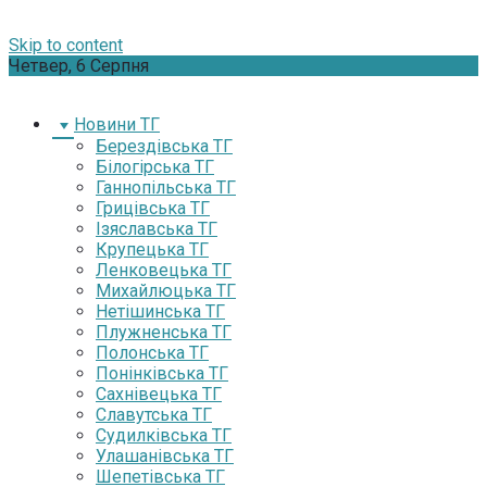
Skip to content
Четвер, 6 Серпня
Новини ТГ
Берездівська ТГ
Білогірська ТГ
Ганнопільська ТГ
Грицівська ТГ
Ізяславська ТГ
Крупецька ТГ
Ленковецька ТГ
Михайлюцька ТГ
Нетішинська ТГ
Плужненська ТГ
Полонська ТГ
Понінківська ТГ
Сахнівецька ТГ
Славутська ТГ
Судилківська ТГ
Улашанівська ТГ
Шепетівська ТГ