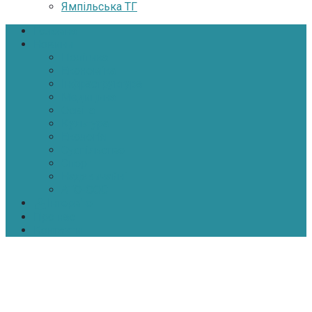
Ямпільська ТГ
Головна
Новини
Політика
Економіка
Інфраструктура
Медицина
Освіта
Культура
Екологія
Суспільство
Спорт
Надзвичайні
АТО-ООС
Інтерв’ю
Про нас
Контакти