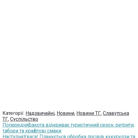
Категорії:
Надзвичайні
,
Новини
,
Новини ТГ
,
Славутська
ТГ
,
Суспільство
Попередня
Бакота відкриває туристичний сезон: ретрити,
табори та крафтові смаки
Наступна
Увага! Планується обробка посівів кукурудзи та