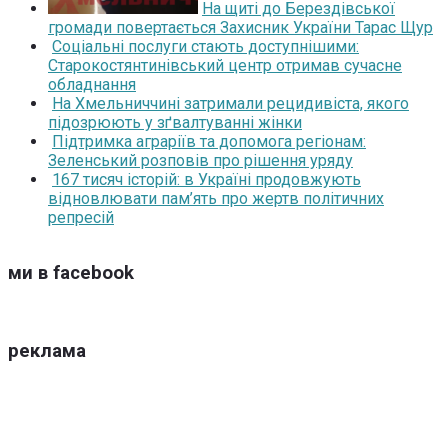
На щиті до Берездівської
громади повертається Захисник України Тарас Щур
Соціальні послуги стають доступнішими:
Старокостянтинівський центр отримав сучасне
обладнання
На Хмельниччині затримали рецидивіста, якого
підозрюють у зґвалтуванні жінки
Підтримка аграріїв та допомога регіонам:
Зеленський розповів про рішення уряду
167 тисяч історій: в Україні продовжують
відновлювати пам’ять про жертв політичних
репресій
ми в facebook
реклама