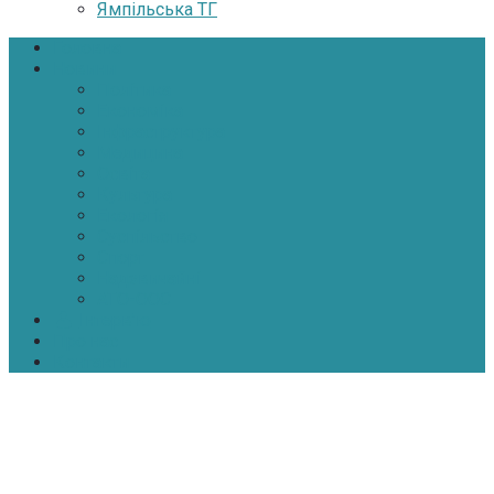
Ямпільська ТГ
Головна
Новини
Політика
Економіка
Інфраструктура
Медицина
Освіта
Культура
Екологія
Суспільство
Спорт
Надзвичайні
АТО-ООС
Інтерв’ю
Про нас
Контакти