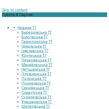
Skip to content
Субота, 8 Серпня
Новини ТГ
Берездівська ТГ
Білогірська ТГ
Ганнопільська ТГ
Грицівська ТГ
Ізяславська ТГ
Крупецька ТГ
Ленковецька ТГ
Михайлюцька ТГ
Нетішинська ТГ
Плужненська ТГ
Полонська ТГ
Понінківська ТГ
Сахнівецька ТГ
Славутська ТГ
Судилківська ТГ
Улашанівська ТГ
Шепетівська ТГ