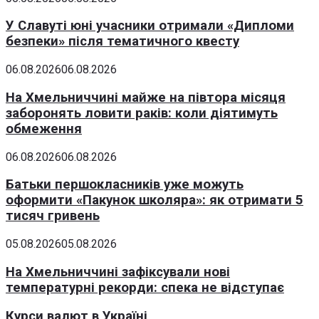
У Славуті юні учасники отримали «Дипломи
безпеки» після тематичного квесту
06.08.2026
06.08.2026
На Хмельниччині майже на півтора місяця
заборонять ловити раків: коли діятимуть
обмеження
06.08.2026
06.08.2026
Батьки першокласників уже можуть
оформити «Пакунок школяра»: як отримати 5
тисяч гривень
05.08.2026
05.08.2026
На Хмельниччині зафіксували нові
температурні рекорди: спека не відступає
Курси валют в Україні