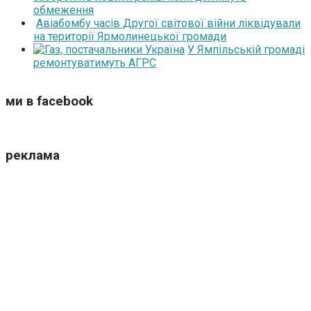
обмеження
Авіабомбу часів Другої світової війни ліквідували
на території Ярмолинецької громади
У Ямпільській громаді
ремонтуватимуть АГРС
ми в facebook
реклама