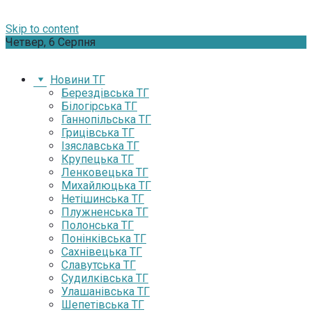
Skip to content
Четвер, 6 Серпня
Новини ТГ
Берездівська ТГ
Білогірська ТГ
Ганнопільська ТГ
Грицівська ТГ
Ізяславська ТГ
Крупецька ТГ
Ленковецька ТГ
Михайлюцька ТГ
Нетішинська ТГ
Плужненська ТГ
Полонська ТГ
Понінківська ТГ
Сахнівецька ТГ
Славутська ТГ
Судилківська ТГ
Улашанівська ТГ
Шепетівська ТГ