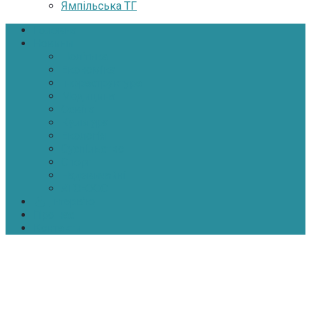
Ямпільська ТГ
Головна
Новини
Політика
Економіка
Інфраструктура
Медицина
Освіта
Культура
Екологія
Суспільство
Спорт
Надзвичайні
АТО-ООС
Інтерв’ю
Про нас
Контакти