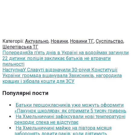
Категорії:
Актуально
,
Новини
,
Новини ТГ
,
Суспільство
,
Шепетівська ТГ
Попередня
За п’ять днів в Україні на водоймах загинули
22 дитини: поліція закликає батьків не втрачати
пильності
Наступна
У Славуті відзначили 30-річчя Конституції
України: громада вшанувала Захисників, нагородила
кращих і зібрала кошти для ЗСУ
Популярні пости
Батьки першокласників уже можуть оформити
«Пакунок школяра»: як отримати 5 тисяч гривень
На Хмельниччині зафіксували нові температурні
рекорди: спека не відступає
На Хмельниччині майже на півтора місяця
заборонять ловити раків: коли діятимуть