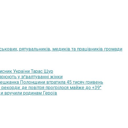
йськових, рятувальників, медиків та працівників громади
хисник України Тарас Щур
озрюють у зґвалтуванні жінки
мешканка Полонщини втратила 45 тисяч гривень
 рекорди: де повітря прогрілося майже до +39°
ди вручили родинам Героїв