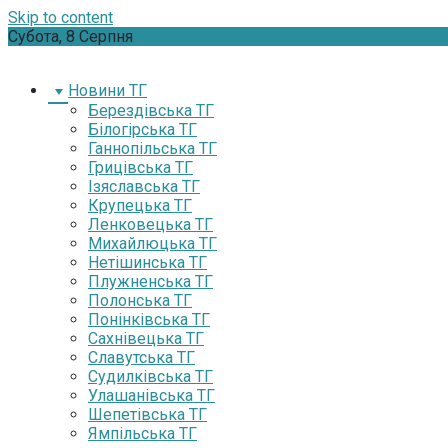
Skip to content
Субота, 8 Серпня
Новини ТГ
Берездівська ТГ
Білогірська ТГ
Ганнопільська ТГ
Грицівська ТГ
Ізяславська ТГ
Крупецька ТГ
Ленковецька ТГ
Михайлюцька ТГ
Нетішинська ТГ
Плужненська ТГ
Полонська ТГ
Понінківська ТГ
Сахнівецька ТГ
Славутська ТГ
Судилківська ТГ
Улашанівська ТГ
Шепетівська ТГ
Ямпільська ТГ