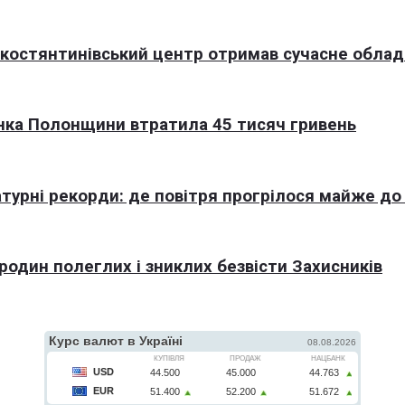
окостянтинівський центр отримав сучасне обла
нка Полонщини втратила 45 тисяч гривень
турні рекорди: де повітря прогрілося майже до
 родин полеглих і зниклих безвісти Захисників