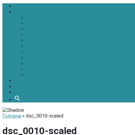
Головна
Новини
Політика
Економіка
Інфраструктура
Медицина
Освіта
Культура
Екологія
Суспільство
Спорт
Надзвичайні
АТО-ООС
Інтерв’ю
Про нас
Контакти
Головна
» dsc_0010-scaled
dsc_0010-scaled