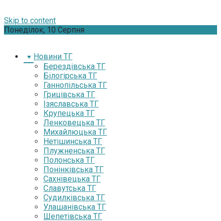
Skip to content
Понеділок, 10 Серпня
Новини ТГ
Берездівська ТГ
Білогірська ТГ
Ганнопільська ТГ
Грицівська ТГ
Ізяславська ТГ
Крупецька ТГ
Ленковецька ТГ
Михайлюцька ТГ
Нетішинська ТГ
Плужненська ТГ
Полонська ТГ
Понінківська ТГ
Сахнівецька ТГ
Славутська ТГ
Судилківська ТГ
Улашанівська ТГ
Шепетівська ТГ