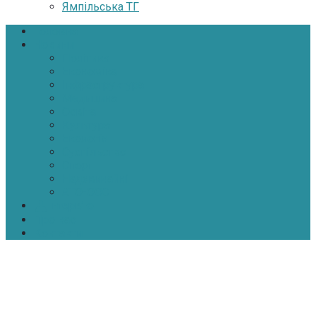
Ямпільська ТГ
Головна
Новини
Політика
Економіка
Інфраструктура
Медицина
Освіта
Культура
Екологія
Суспільство
Спорт
Надзвичайні
АТО-ООС
Інтерв’ю
Про нас
Контакти