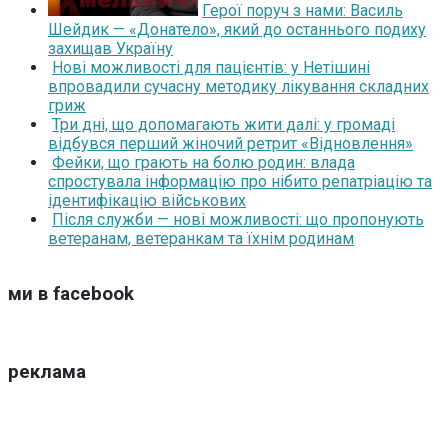
Герої поруч з нами: Василь
Шейдик — «Донатело», який до останнього подиху
захищав Україну
Нові можливості для пацієнтів: у Нетішині
впровадили сучасну методику лікування складних
гриж
Три дні, що допомагають жити далі: у громаді
відбувся перший жіночий ретрит «Відновлення»
Фейки, що грають на болю родин: влада
спростувала інформацію про нібито репатріацію та
ідентифікацію військових
Після служби — нові можливості: що пропонують
ветеранам, ветеранкам та їхнім родинам
ми в facebook
реклама