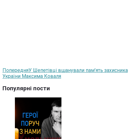
Попередня
У Шепетівці вшанували пам’ять захисника
України Максима Коваля
Популярні пости