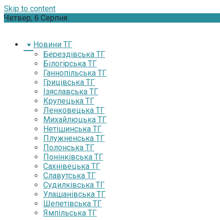
Skip to content
Четвер, 6 Серпня
Новини ТГ
Берездівська ТГ
Білогірська ТГ
Ганнопільська ТГ
Грицівська ТГ
Ізяславська ТГ
Крупецька ТГ
Ленковецька ТГ
Михайлюцька ТГ
Нетішинська ТГ
Плужненська ТГ
Полонська ТГ
Понінківська ТГ
Сахнівецька ТГ
Славутська ТГ
Судилківська ТГ
Улашанівська ТГ
Шепетівська ТГ
Ямпільська ТГ