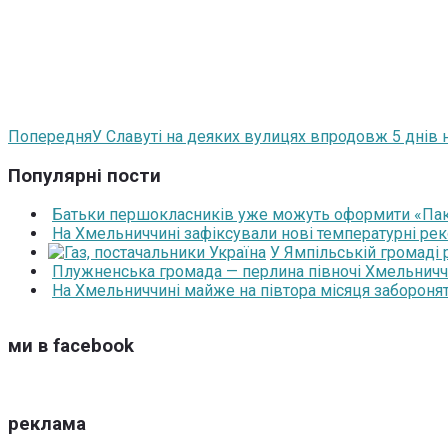
Попередня
У Славуті на деяких вулицях впродовж 5 днів 
Популярні пости
Батьки першокласників уже можуть оформити «Паку
На Хмельниччині зафіксували нові температурні рек
У Ямпільській громаді
Плужненська громада — перлина півночі Хмельниччин
На Хмельниччині майже на півтора місяця забороня
ми в facebook
реклама