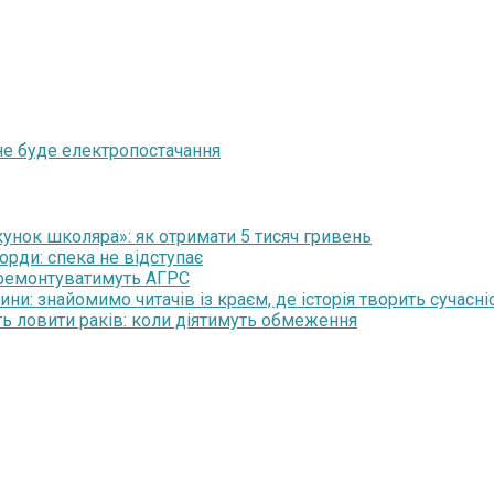
не буде електропостачання
нок школяра»: як отримати 5 тисяч гривень
орди: спека не відступає
 ремонтуватимуть АГРС
и: знайомимо читачів із краєм, де історія творить сучасні
ть ловити раків: коли діятимуть обмеження