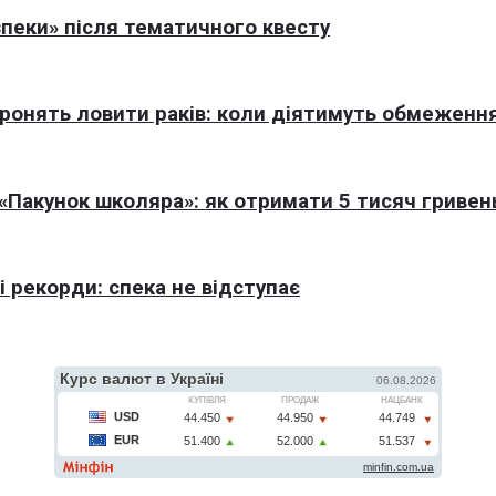
пеки» після тематичного квесту
оронять ловити раків: коли діятимуть обмеженн
Пакунок школяра»: як отримати 5 тисяч гривен
 рекорди: спека не відступає