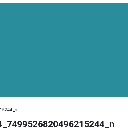
15244_n
4_7499526820496215244_n