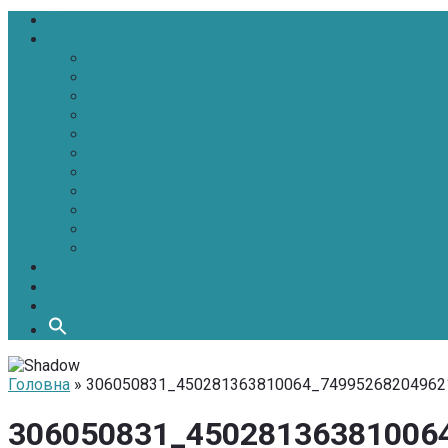
Головна
Новини
Політика
Економіка
Інфраструктура
Медицина
Освіта
Культура
Екологія
Суспільство
Спорт
Надзвичайні
АТО-ООС
Інтерв’ю
Про нас
Контакти
Головна
» 306050831_450281363810064_74995268204962
306050831_45028136381006