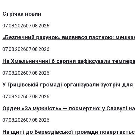
Стрічка новин
07.08.2026
07.08.2026
«Безпечний рахунок» виявився пасткою: мешка
07.08.2026
07.08.2026
На Хмельниччині 6 серпня зафіксували темпера
07.08.2026
07.08.2026
У Грицівській громаді організували зустріч для
07.08.2026
07.08.2026
Орден «За мужність» — посмертно: у Славуті н
07.08.2026
07.08.2026
На щиті до Берездівської громади повертаєтьс