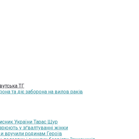
вутська ТГ
она та діє заборона на вилов раків
хисник України Тарас Щур
озрюють у зґвалтуванні жінки
ди вручили родинам Героїв