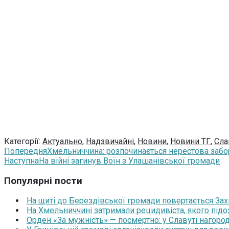
Категорії:
Актуально
,
Надзвичайні
,
Новини
,
Новини ТГ
,
Сла
Попередня
Хмельниччина: розпочинається нерестова забор
Наступна
На війні загинув Воїн з Улашанівської громади
Популярні пости
На щиті до Берездівської громади повертається За
На Хмельниччині затримали рецидивіста, якого під
Орден «За мужність» — посмертно: у Славуті нагоро