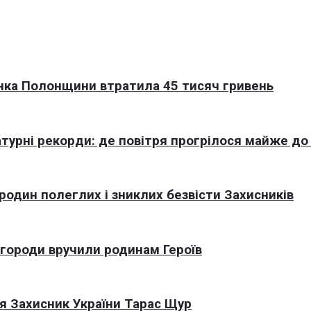
нка Полонщини втратила 45 тисяч гривень
турні рекорди: де повітря прогрілося майже до
 родин полеглих і зниклих безвісти Захисників
агороди вручили родинам Героїв
я Захисник України Тарас Щур