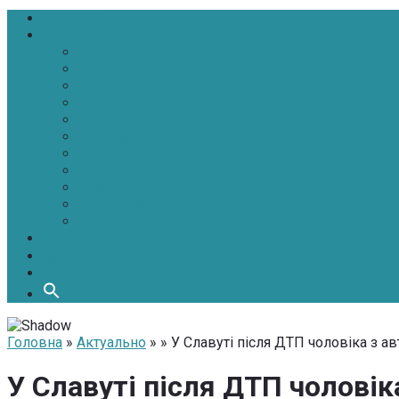
Головна
Новини
Політика
Економіка
Інфраструктура
Медицина
Освіта
Культура
Екологія
Суспільство
Спорт
Надзвичайні
АТО-ООС
Інтерв’ю
Про нас
Контакти
Головна
»
Актуально
» » У Славуті після ДТП чоловіка з 
У Славуті після ДТП чоловік