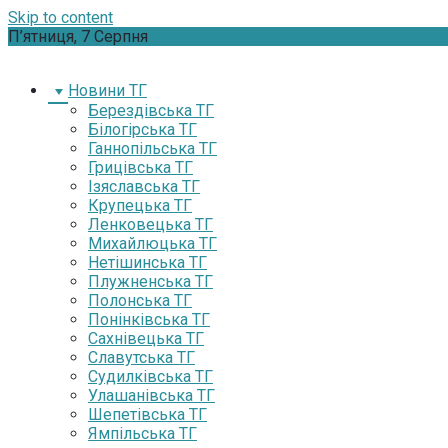
Skip to content
П’ятниця, 7 Серпня
Новини ТГ
Берездівська ТГ
Білогірська ТГ
Ганнопільська ТГ
Грицівська ТГ
Ізяславська ТГ
Крупецька ТГ
Ленковецька ТГ
Михайлюцька ТГ
Нетішинська ТГ
Плужненська ТГ
Полонська ТГ
Понінківська ТГ
Сахнівецька ТГ
Славутська ТГ
Судилківська ТГ
Улашанівська ТГ
Шепетівська ТГ
Ямпільська ТГ