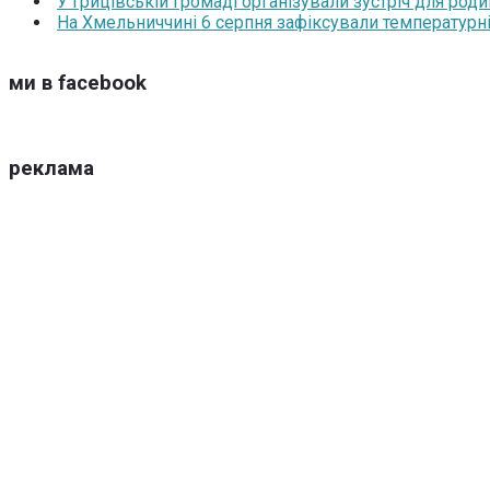
У Грицівській громаді організували зустріч для роди
На Хмельниччині 6 серпня зафіксували температурні
ми в facebook
реклама