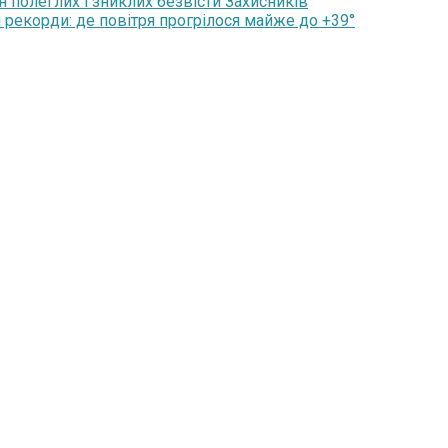
н полеглих і зниклих безвісти Захисників
 рекорди: де повітря прогрілося майже до +39°