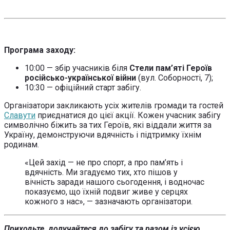
Програма заходу:
10:00 — збір учасників біля
Стели пам’яті Героїв
російсько-української війни
(вул. Соборності, 7);
10:30 — офіційний старт забігу.
Організатори закликають усіх жителів громади та гостей
Славути
приєднатися до цієї акції. Кожен учасник забігу
символічно біжить за тих Героїв, які віддали життя за
Україну, демонструючи вдячність і підтримку їхнім
родинам.
«Цей захід — не про спорт, а про пам’ять і
вдячність. Ми згадуємо тих, хто пішов у
вічність заради нашого сьогодення, і водночас
показуємо, що їхній подвиг живе у серцях
кожного з нас», — зазначають організатори.
Приходьте, долучайтеся до забігу та разом із усією