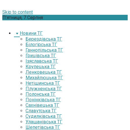
Skip to content
П’ятниця, 7 Серпня
Новини ТГ
Берездівська ТГ
Білогірська ТГ
Ганнопільська ТГ
Грицівська ТГ
Ізяславська ТГ
Крупецька ТГ
Ленковецька ТГ
Михайлюцька ТГ
Нетішинська ТГ
Плужненська ТГ
Полонська ТГ
Понінківська ТГ
Сахнівецька ТГ
Славутська ТГ
Судилківська ТГ
Улашанівська ТГ
Шепетівська ТГ