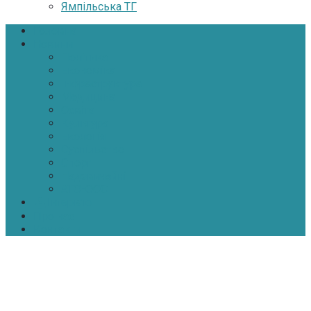
Ямпільська ТГ
Головна
Новини
Політика
Економіка
Інфраструктура
Медицина
Освіта
Культура
Екологія
Суспільство
Спорт
Надзвичайні
АТО-ООС
Інтерв’ю
Про нас
Контакти