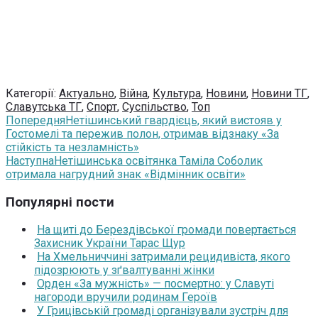
Категорії:
Актуально
,
Війна
,
Культура
,
Новини
,
Новини ТГ
,
Славутська ТГ
,
Спорт
,
Суспільство
,
Топ
Попередня
Нетішинський гвардієць, який вистояв у
Гостомелі та пережив полон, отримав відзнаку «За
стійкість та незламність»
Наступна
Нетішинська освітянка Таміла Соболик
отримала нагрудний знак «Відмінник освіти»
Популярні пости
На щиті до Берездівської громади повертається
Захисник України Тарас Щур
На Хмельниччині затримали рецидивіста, якого
підозрюють у зґвалтуванні жінки
Орден «За мужність» — посмертно: у Славуті
нагороди вручили родинам Героїв
У Грицівській громаді організували зустріч для