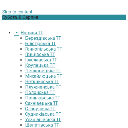
Skip to content
Субота, 8 Серпня
Новини ТГ
Берездівська ТГ
Білогірська ТГ
Ганнопільська ТГ
Грицівська ТГ
Ізяславська ТГ
Крупецька ТГ
Ленковецька ТГ
Михайлюцька ТГ
Нетішинська ТГ
Плужненська ТГ
Полонська ТГ
Понінківська ТГ
Сахнівецька ТГ
Славутська ТГ
Судилківська ТГ
Улашанівська ТГ
Шепетівська ТГ