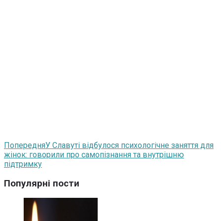
Попередня
У Славуті відбулося психологічне заняття для
жінок: говорили про самопізнання та внутрішню
підтримку
Популярні пости