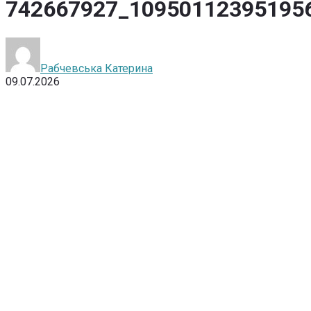
742667927_10950112395195
Рабчевська Катерина
09.07.2026