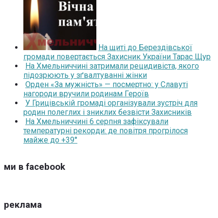
На щиті до Берездівської
громади повертається Захисник України Тарас Щур
На Хмельниччині затримали рецидивіста, якого
підозрюють у зґвалтуванні жінки
Орден «За мужність» — посмертно: у Славуті
нагороди вручили родинам Героїв
У Грицівській громаді організували зустріч для
родин полеглих і зниклих безвісти Захисників
На Хмельниччині 6 серпня зафіксували
температурні рекорди: де повітря прогрілося
майже до +39°
ми в facebook
реклама