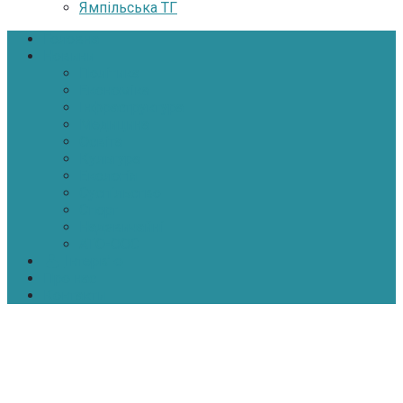
Ямпільська ТГ
Головна
Новини
Політика
Економіка
Інфраструктура
Медицина
Освіта
Культура
Екологія
Суспільство
Спорт
Надзвичайні
АТО-ООС
Інтерв’ю
Про нас
Контакти