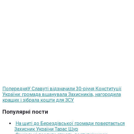
Попередня
У Славуті відзначили 30-річчя Конституції
України: громада вшанувала Захисників, нагородила
кращих і зібрала кошти для ЗСУ
Популярні пости
На щиті до Берездівської громади повертається
Захисник України Тарас Щур