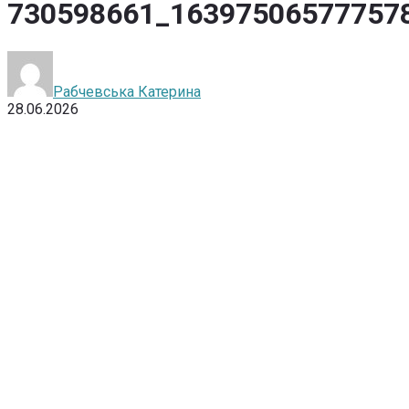
730598661_16397506577757
Рабчевська Катерина
28.06.2026