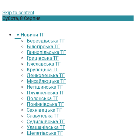
Skip to content
Субота, 8 Серпня
Новини ТГ
Берездівська ТГ
Білогірська ТГ
Ганнопільська ТГ
Грицівська ТГ
Ізяславська ТГ
Крупецька ТГ
Ленковецька ТГ
Михайлюцька ТГ
Нетішинська ТГ
Плужненська ТГ
Полонська ТГ
Понінківська ТГ
Сахнівецька ТГ
Славутська ТГ
Судилківська ТГ
Улашанівська ТГ
Шепетівська ТГ