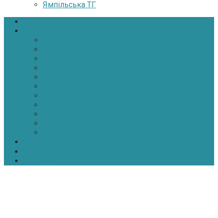
Ямпільська ТГ
Головна
Новини
Політика
Економіка
Інфраструктура
Медицина
Освіта
Культура
Екологія
Суспільство
Спорт
Надзвичайні
АТО-ООС
Інтерв’ю
Про нас
Контакти