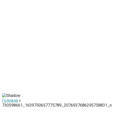
Головна
»
730598661_1639750657775789_2076937686295758831_n