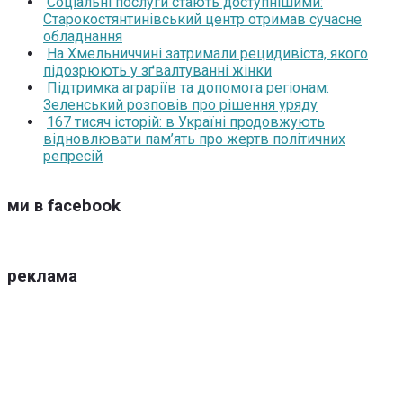
Соціальні послуги стають доступнішими:
Старокостянтинівський центр отримав сучасне
обладнання
На Хмельниччині затримали рецидивіста, якого
підозрюють у зґвалтуванні жінки
Підтримка аграріїв та допомога регіонам:
Зеленський розповів про рішення уряду
167 тисяч історій: в Україні продовжують
відновлювати пам’ять про жертв політичних
репресій
ми в facebook
реклама