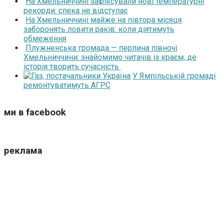
На Хмельниччині зафіксували нові температурні
рекорди: спека не відступає
На Хмельниччині майже на півтора місяця
заборонять ловити раків: коли діятимуть
обмеження
Плужненська громада — перлина півночі
Хмельниччини: знайомимо читачів із краєм, де
історія творить сучасність
У Ямпільській громаді
ремонтуватимуть АГРС
ми в facebook
реклама