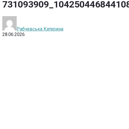
731093909_10425044684410
Рабчевська Катерина
28.06.2026