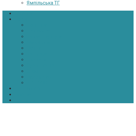
Ямпільська ТГ
Головна
Новини
Політика
Економіка
Інфраструктура
Медицина
Освіта
Культура
Екологія
Суспільство
Спорт
Надзвичайні
АТО-ООС
Інтерв’ю
Про нас
Контакти