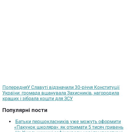
Попередня
У Славуті відзначили 30-річчя Конституції
України: громада вшанувала Захисників, нагородила
кращих і зібрала кошти для ЗСУ
Популярні пости
Батьки першокласників уже можуть оформити
«Пакунок школяра»: як отримати 5 тисяч гривень