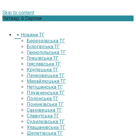
Skip to content
Четвер, 6 Серпня
Новини ТГ
Берездівська ТГ
Білогірська ТГ
Ганнопільська ТГ
Грицівська ТГ
Ізяславська ТГ
Крупецька ТГ
Ленковецька ТГ
Михайлюцька ТГ
Нетішинська ТГ
Плужненська ТГ
Полонська ТГ
Понінківська ТГ
Сахнівецька ТГ
Славутська ТГ
Судилківська ТГ
Улашанівська ТГ
Шепетівська ТГ