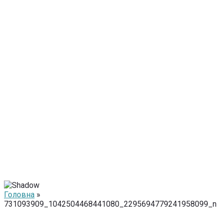
Головна
»
731093909_1042504468441080_2295694779241958099_n