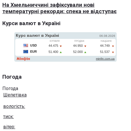
На Хмельниччині зафіксували нові
температурні рекорди: спека не відступає
Курси валют в Україні
Погода
Погода
Шепетівка
вологість:
тиск:
вітер: