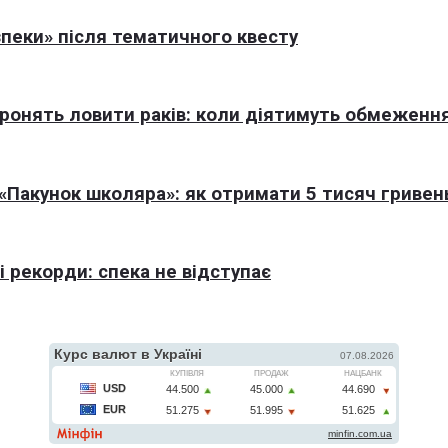
пеки» після тематичного квесту
оронять ловити раків: коли діятимуть обмеженн
Пакунок школяра»: як отримати 5 тисяч гривен
 рекорди: спека не відступає