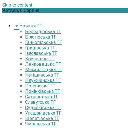
Skip to content
Четвер, 6 Серпня
Новини ТГ
Берездівська ТГ
Білогірська ТГ
Ганнопільська ТГ
Грицівська ТГ
Ізяславська ТГ
Крупецька ТГ
Ленковецька ТГ
Михайлюцька ТГ
Нетішинська ТГ
Плужненська ТГ
Полонська ТГ
Понінківська ТГ
Сахнівецька ТГ
Славутська ТГ
Судилківська ТГ
Улашанівська ТГ
Шепетівська ТГ
Ямпільська ТГ