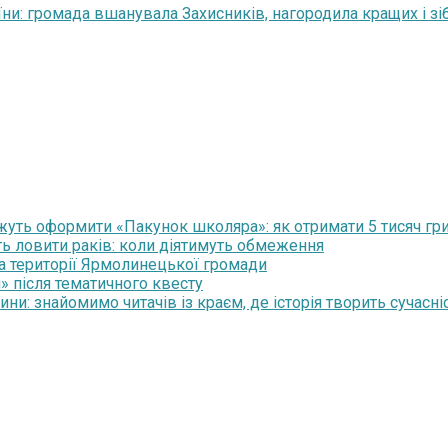
аїни: громада вшанувала Захисників, нагородила кращих і з
уть оформити «Пакунок школяра»: як отримати 5 тисяч гр
ть ловити раків: коли діятимуть обмеження
на території Ярмолинецької громади
» після тематичного квесту
и: знайомимо читачів із краєм, де історія творить сучасні