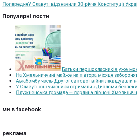
Попередня
У Славуті відзначили 30-річчя Конституції Укр
Популярні пости
Батьки першокласників уже мож
На Хмельниччині майже на півтора місяця забороня
Авіабомбу часів Другої світової війни ліквідували 
У Славуті юні учасники отримали «Дипломи безпеки
Плужненська громада — перлина півночі Хмельниччин
ми в facebook
реклама