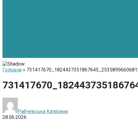
Головна
» 731417670_1824437351867645_2535899660681
731417670_18244373518676
Рабчевська Катерина
28.06.2026