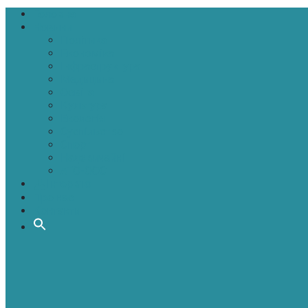
Головна
Новини
Політика
Економіка
Інфраструктура
Медицина
Освіта
Культура
Екологія
Суспільство
Спорт
Надзвичайні
АТО-ООС
Інтерв’ю
Про нас
Контакти