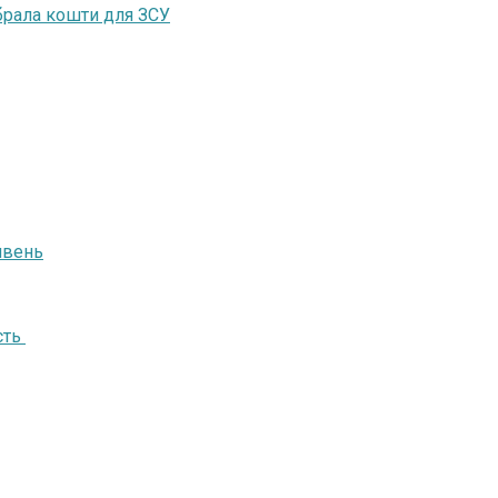
ібрала кошти для ЗСУ
ивень
сть