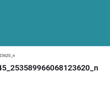
23620_n
45_253589966068123620_n