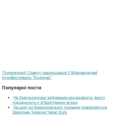
Попередня
У Славуті завершився II Міжнародний
етнофестиваль “Колодар”
Популярні пости
На Хмельниччині затримали рецидивіста, якого
підозрюють у зґвалтуванні жінки
На щиті до Берездівської громади повертається
Захисник України Тарас Щур