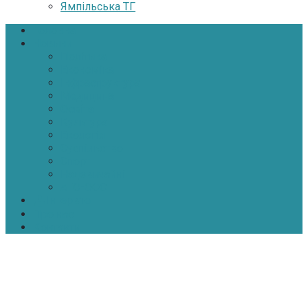
Ямпільська ТГ
Головна
Новини
Політика
Економіка
Інфраструктура
Медицина
Освіта
Культура
Екологія
Суспільство
Спорт
Надзвичайні
АТО-ООС
Інтерв’ю
Про нас
Контакти