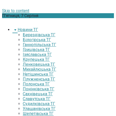
Skip to content
П’ятниця, 7 Серпня
Новини ТГ
Берездівська ТГ
Білогірська ТГ
Ганнопільська ТГ
Грицівська ТГ
Ізяславська ТГ
Крупецька ТГ
Ленковецька ТГ
Михайлюцька ТГ
Нетішинська ТГ
Плужненська ТГ
Полонська ТГ
Понінківська ТГ
Сахнівецька ТГ
Славутська ТГ
Судилківська ТГ
Улашанівська ТГ
Шепетівська ТГ