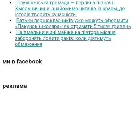
Плужненська громада — перлина півночі
Хмельниччини: знайомимо читачів із краєм, де
історія творить сучасність
Батьки першокласників уже можуть оформити
«Пакунок школяра»: як отримати 5 тисяч гривень
На Хмельниччині майже на півтора місяця
заборонять ловити раків: коли діятимуть
обмеження
ми в facebook
реклама