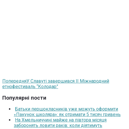
Попередня
У Славуті завершився II Міжнародний
етнофестиваль “Колодар”
Популярні пости
Батьки першокласників уже можуть оформити
«Пакунок школяра»: як отримати 5 тисяч гривень
На Хмельниччині майже на півтора місяця
заборонять ловити раків: коли діятимуть