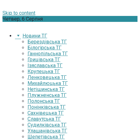
Skip to content
Четвер, 6 Серпня
Новини ТГ
Берездівська ТГ
Білогірська ТГ
Ганнопільська ТГ
Грицівська ТГ
Ізяславська ТГ
Крупецька ТГ
Ленковецька ТГ
Михайлюцька ТГ
Нетішинська ТГ
Плужненська ТГ
Полонська ТГ
Понінківська ТГ
Сахнівецька ТГ
Славутська ТГ
Судилківська ТГ
Улашанівська ТГ
Шепетівська ТГ