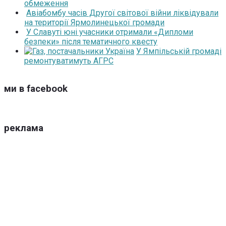
обмеження
Авіабомбу часів Другої світової війни ліквідували
на території Ярмолинецької громади
У Славуті юні учасники отримали «Дипломи
безпеки» після тематичного квесту
У Ямпільській громаді
ремонтуватимуть АГРС
ми в facebook
реклама