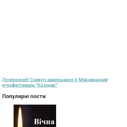
Попередня
У Славуті завершився II Міжнародний
етнофестиваль “Колодар”
Популярні пости