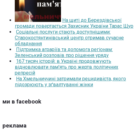
На щиті до Берездівської
громади повертається Захисник України Тарас Щур
Соціальні послуги стають доступнішими:
Старокостянтинівський центр отримав сучасне
обладнання
Підтримка аграріїв та допомога регіонам:
Зеленський розповів про рішення уряду
167 тисяч історій: в Україні продовжують
відновлювати пам’ять про жертв політичних
репресій
На Хмельниччині затримали рецидивіста, якого
підозрюють у зґвалтуванні жінки
ми в facebook
реклама