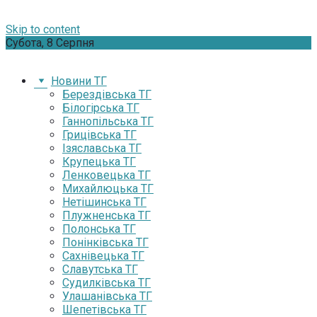
Skip to content
Субота, 8 Серпня
Новини ТГ
Берездівська ТГ
Білогірська ТГ
Ганнопільська ТГ
Грицівська ТГ
Ізяславська ТГ
Крупецька ТГ
Ленковецька ТГ
Михайлюцька ТГ
Нетішинська ТГ
Плужненська ТГ
Полонська ТГ
Понінківська ТГ
Сахнівецька ТГ
Славутська ТГ
Судилківська ТГ
Улашанівська ТГ
Шепетівська ТГ