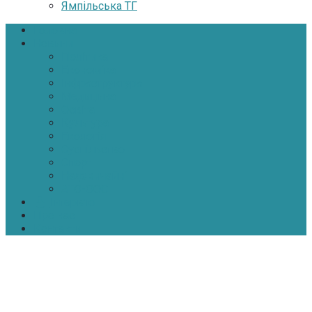
Ямпільська ТГ
Головна
Новини
Політика
Економіка
Інфраструктура
Медицина
Освіта
Культура
Екологія
Суспільство
Спорт
Надзвичайні
АТО-ООС
Інтерв’ю
Про нас
Контакти