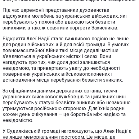
Під час церемонії представники духовенства
відслужили молебень за українських військових, які
перебувають у полоні або вважаються безвісти
зниклими, а також освятили портрети Захисників.
Відкриття Алеї Надії стало важливою подією не лише
для родин військових, а й для всієї громади. В умовах
повномасштабної війни такі місця дедалі частіше
з’являються в українських містах і селах. Вони
нагадують про тих, чия доля досі залишається
невідомою, та привертають увагу до необхідності
повернення українських військовополонених і
встановлення місця перебування безвісти зниклих.
За офіційними даними державних органів, тисячі
українських військовослужбовців та цивільних нині
перебувають у статусі безвісти зниклих або незаконно
утримуються російською стороною. Для їхніх родин
кожен день очікування — це боротьба між надією та
невідомістю.
У Судилківській громаді наголошують, що Алея Надії є
не лише меморіальним простором. Це місце, де