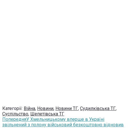
Категорії:
Війна
,
Новини
,
Новини ТГ
,
Судилківська ТГ
,
Суспільство
,
Шепетівська ТГ
Попередня
У Хмельницькому вперше в Україні
звільнений з полону військовий безкоштовно відновив