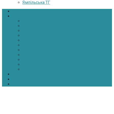
Ямпільська ТГ
Головна
Новини
Політика
Економіка
Інфраструктура
Медицина
Освіта
Культура
Екологія
Суспільство
Спорт
Надзвичайні
АТО-ООС
Інтерв’ю
Про нас
Контакти