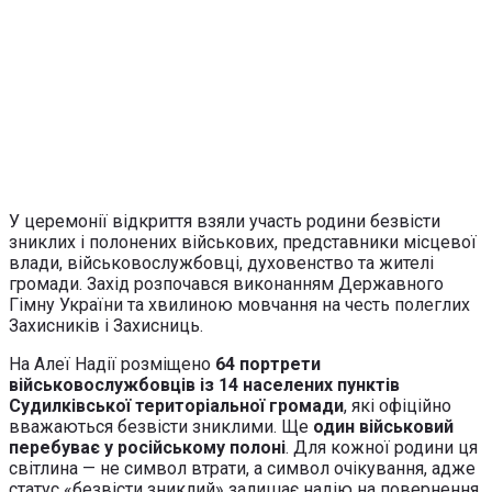
У церемонії відкриття взяли участь родини безвісти
зниклих і полонених військових, представники місцевої
влади, військовослужбовці, духовенство та жителі
громади. Захід розпочався виконанням Державного
Гімну України та хвилиною мовчання на честь полеглих
Захисників і Захисниць.
На Алеї Надії розміщено
64 портрети
військовослужбовців із 14 населених пунктів
Судилківської територіальної громади
, які офіційно
вважаються безвісти зниклими. Ще
один військовий
перебуває у російському полоні
. Для кожної родини ця
світлина — не символ втрати, а символ очікування, адже
статус «безвісти зниклий» залишає надію на повернення.