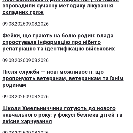
впровадили сучасну методику лікування
складних гриж
09.08.2026
09.08.2026
Фейки, що грають на болю родин: влада
спростувала інформацію про нібито
репатріацію та ідентифікацію військових
09.08.2026
09.08.2026
Після служби — нові можливості: що
пропонують ветеранам, ветеранкам та їхнім
родинам
09.08.2026
09.08.2026
Школи Хмельниччини готують до нового
навчального року: у фокусі безпека дітей та
якісне харчування
09.08.2026
09.08.2026