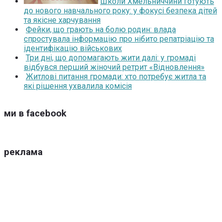
Школи Хмельниччини готують
до нового навчального року: у фокусі безпека дітей
та якісне харчування
Фейки, що грають на болю родин: влада
спростувала інформацію про нібито репатріацію та
ідентифікацію військових
Три дні, що допомагають жити далі: у громаді
відбувся перший жіночий ретрит «Відновлення»
Житлові питання громади: хто потребує житла та
які рішення ухвалила комісія
ми в facebook
реклама