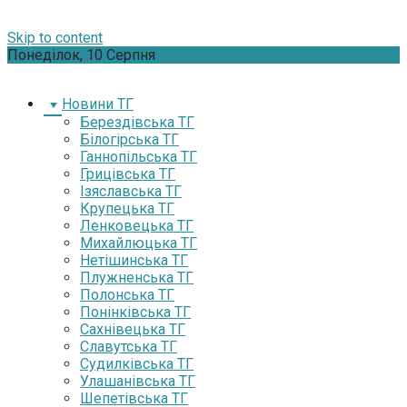
Skip to content
Понеділок, 10 Серпня
Новини ТГ
Берездівська ТГ
Білогірська ТГ
Ганнопільська ТГ
Грицівська ТГ
Ізяславська ТГ
Крупецька ТГ
Ленковецька ТГ
Михайлюцька ТГ
Нетішинська ТГ
Плужненська ТГ
Полонська ТГ
Понінківська ТГ
Сахнівецька ТГ
Славутська ТГ
Судилківська ТГ
Улашанівська ТГ
Шепетівська ТГ