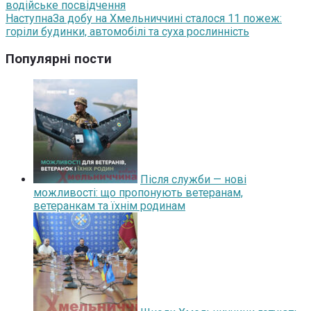
водійське посвідчення
Наступна
За добу на Хмельниччині сталося 11 пожеж:
горіли будинки, автомобілі та суха рослинність
Популярні пости
Після служби — нові
можливості: що пропонують ветеранам,
ветеранкам та їхнім родинам