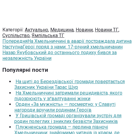
Категорії:
Актуально
,
Медицина
,
Новини
,
Новини ТГ
,
Суспільство
,
Ямпільська ТГ
Попередня
На Хмельниччині в аварії постраждала дитина
Наступна
Герої поряд з нами: 17-річний хмельничанин
Назар Якубовський до останнього подиху бився за
незалежність України
Популярні пости
На щиті до Берездівської громади повертається
Захисник України Тарас Щур
На Хмельниччині затримали рецидивіста, якого
підозрюють у зґвалтуванні жінки
Орден «За мужність» — посмертно: у Славуті
нагороди вручили родинам Героїв
У Грицівській громаді організували зустріч для
родин полеглих і зниклих безвісти Захисників
Плужненська громада — перлина півночі
Хмельниччини: знайомимо читачів із краєм, де