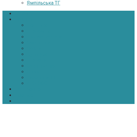
Ямпільська ТГ
Головна
Новини
Політика
Економіка
Інфраструктура
Медицина
Освіта
Культура
Екологія
Суспільство
Спорт
Надзвичайні
АТО-ООС
Інтерв’ю
Про нас
Контакти