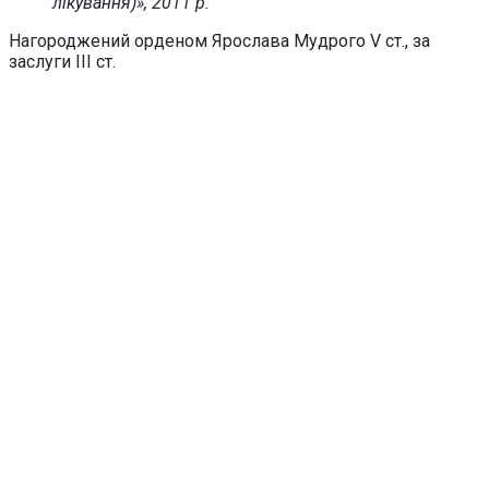
лікування)», 2011 р.
Нагороджений орденом Ярослава Мудрого V ст., за
заслуги ІІІ ст.