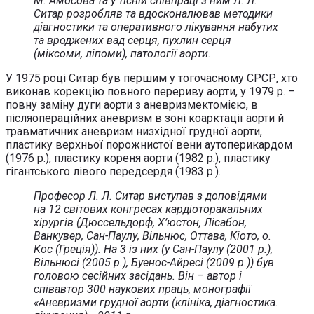
М. Амосова та у тісній співпраці з ним Л. Л.
Ситар розробляв та вдосконалював методики
діагностики та оперативного лікування набутих
та вроджених вад серця, пухлин серця
(міксоми, ліпоми), патології аорти.
У 1975 році Ситар був першим у тогочасному СРСР, хто
виконав корекцію повного перериву аорти, у 1979 р. –
повну заміну дуги аорти з аневризмектомією, в
післяопераційних аневризм в зоні коарктації аорти й
травматичних аневризм низхідної грудної аорти,
пластику верхньої порожнистої вени аутоперикардом
(1976 р.), пластику кореня аорти (1982 р.), пластику
гігантського лівого передсердя (1983 р.).
Професор Л. Л. Ситар виступав з доповідями
на 12 світових конгресах кардіоторакальних
хірургів (Дюссельдорф, Х’юстон, Лісабон,
Ванкувер, Сан-Паулу, Вільнюс, Оттава, Кіото, о.
Кос (Греція)). На 3 із них (у Сан-Паулу (2001 р.),
Вільнюсі (2005 р.), Буенос-Айресі (2009 р.)) був
головою сесійних засідань. Він – автор і
співавтор 300 наукових праць, монографії
«Аневризми грудної аорти (клініка, діагностика.