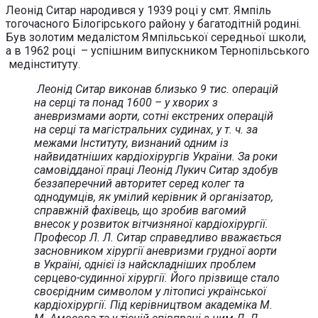
Леонід Ситар народився у 1939 році у смт. Ямпіль
тогочасного Білогірського району у багатодітній родині.
Був золотим медалістом Ямпільської середньої школи,
а в 1962 році – успішним випускником Тернопільського
медінституту.
Леонід Ситар виконав близько 9 тис. операцій
на серці та понад 1600 – у хворих з
аневризмами аорти, сотні екстрених операцій
на серці та магістральних судинах, у т. ч. за
межами Інституту, визнаний одним із
найвидатніших кардіохірургів України. За роки
самовідданої праці Леонід Лукич Ситар здобув
беззаперечний авторитет серед колег та
однодумців, як умілий керівник й організатор,
справжній фахівець, що зробив вагомий
внесок у розвиток вітчизняної кардіохірургії.
Професор Л. Л. Ситар справедливо вважається
засновником хірургії аневризми грудної аорти
в Україні, однієї із найскладніших проблем
серцево-судинної хірургії. Його прізвище стало
своєрідним символом у літописі української
кардіохірургії. Під керівництвом академіка М.