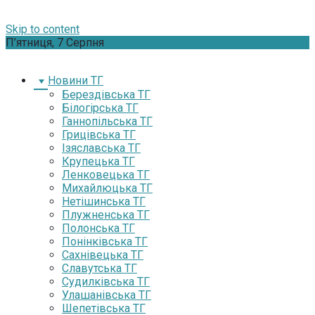
Skip to content
П’ятниця, 7 Серпня
Новини ТГ
Берездівська ТГ
Білогірська ТГ
Ганнопільська ТГ
Грицівська ТГ
Ізяславська ТГ
Крупецька ТГ
Ленковецька ТГ
Михайлюцька ТГ
Нетішинська ТГ
Плужненська ТГ
Полонська ТГ
Понінківська ТГ
Сахнівецька ТГ
Славутська ТГ
Судилківська ТГ
Улашанівська ТГ
Шепетівська ТГ