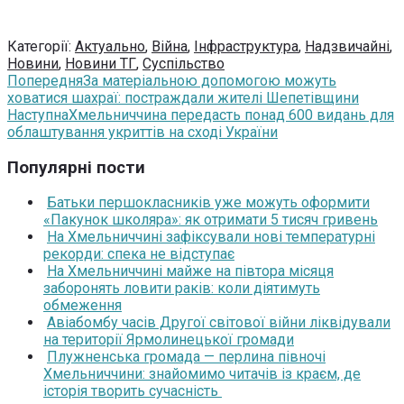
Категорії:
Актуально
,
Війна
,
Інфраструктура
,
Надзвичайні
,
Новини
,
Новини ТГ
,
Суспільство
Попередня
За матеріальною допомогою можуть
ховатися шахраї: постраждали жителі Шепетівщини
Наступна
Хмельниччина передасть понад 600 видань для
облаштування укриттів на сході України
Популярні пости
Батьки першокласників уже можуть оформити
«Пакунок школяра»: як отримати 5 тисяч гривень
На Хмельниччині зафіксували нові температурні
рекорди: спека не відступає
На Хмельниччині майже на півтора місяця
заборонять ловити раків: коли діятимуть
обмеження
Авіабомбу часів Другої світової війни ліквідували
на території Ярмолинецької громади
Плужненська громада — перлина півночі
Хмельниччини: знайомимо читачів із краєм, де
історія творить сучасність