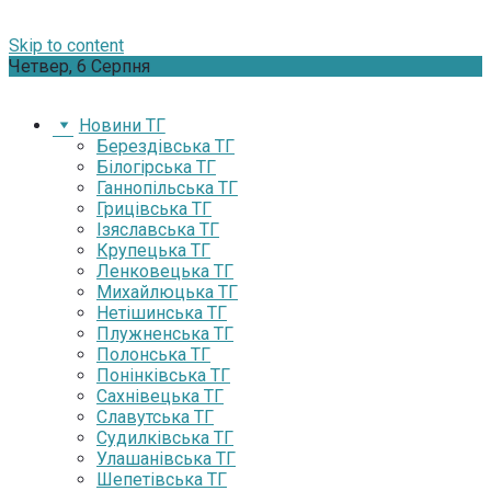
Skip to content
Четвер, 6 Серпня
Новини ТГ
Берездівська ТГ
Білогірська ТГ
Ганнопільська ТГ
Грицівська ТГ
Ізяславська ТГ
Крупецька ТГ
Ленковецька ТГ
Михайлюцька ТГ
Нетішинська ТГ
Плужненська ТГ
Полонська ТГ
Понінківська ТГ
Сахнівецька ТГ
Славутська ТГ
Судилківська ТГ
Улашанівська ТГ
Шепетівська ТГ