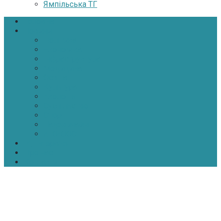
Ямпільська ТГ
Головна
Новини
Політика
Економіка
Інфраструктура
Медицина
Освіта
Культура
Екологія
Суспільство
Спорт
Надзвичайні
АТО-ООС
Інтерв’ю
Про нас
Контакти