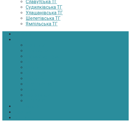
Славутська ТГ
Судилківська ТГ
Улашанівська ТГ
Шепетівська ТГ
Ямпільська ТГ
Головна
Новини
Політика
Економіка
Інфраструктура
Медицина
Освіта
Культура
Екологія
Суспільство
Спорт
Надзвичайні
АТО-ООС
Інтерв’ю
Про нас
Контакти