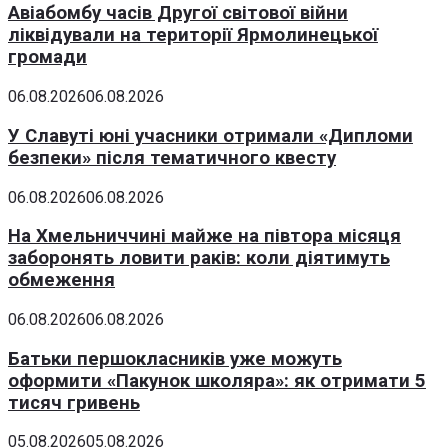
Авіабомбу часів Другої світової війни
ліквідували на території Ярмолинецької
громади
06.08.2026
06.08.2026
У Славуті юні учасники отримали «Дипломи
безпеки» після тематичного квесту
06.08.2026
06.08.2026
На Хмельниччині майже на півтора місяця
заборонять ловити раків: коли діятимуть
обмеження
06.08.2026
06.08.2026
Батьки першокласників уже можуть
оформити «Пакунок школяра»: як отримати 5
тисяч гривень
05.08.2026
05.08.2026