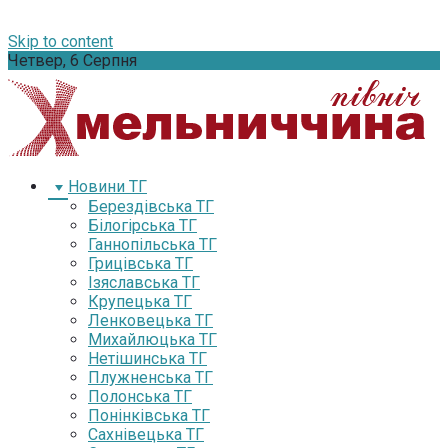
Skip to content
Четвер, 6 Серпня
Новини ТГ
Берездівська ТГ
Білогірська ТГ
Ганнопільська ТГ
Грицівська ТГ
Ізяславська ТГ
Крупецька ТГ
Ленковецька ТГ
Михайлюцька ТГ
Нетішинська ТГ
Плужненська ТГ
Полонська ТГ
Понінківська ТГ
Сахнівецька ТГ