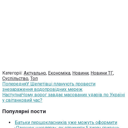
Категорії:
Актуально
,
Економіка
,
Новини
,
Новини ТГ
,
Суспільство
,
Топ
Попередня
У Шепетівці планують провести
знезараження водопровідних мереж
Наступна
Чому ворог завдає масованих ударів по Україні
у світанковий час?
Популярні пости
Батьки першокласників уже можуть оформити
«Пакунок школяра»: як отримати 5 тисяч гривень