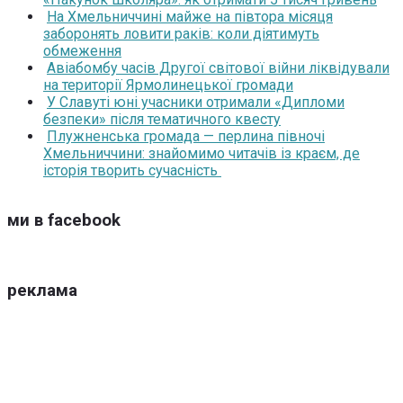
На Хмельниччині майже на півтора місяця
заборонять ловити раків: коли діятимуть
обмеження
Авіабомбу часів Другої світової війни ліквідували
на території Ярмолинецької громади
У Славуті юні учасники отримали «Дипломи
безпеки» після тематичного квесту
Плужненська громада — перлина півночі
Хмельниччини: знайомимо читачів із краєм, де
історія творить сучасність
ми в facebook
реклама