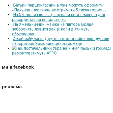
Батьки першокласників уже можуть оформити
«Пакунок школяра»: як отримати 5 тисяч гривень
На Хмельниччині зафіксували нові температурні
рекорди: спека не відступає
На Хмельниччині майже на півтора місяця
заборонять ловити раків: коли діятимуть
обмеження
Авіабомбу часів Другої світової війни ліквідували
на території Ярмолинецької громади
У Ямпільській громаді
ремонтуватимуть АГРС
ми в facebook
реклама