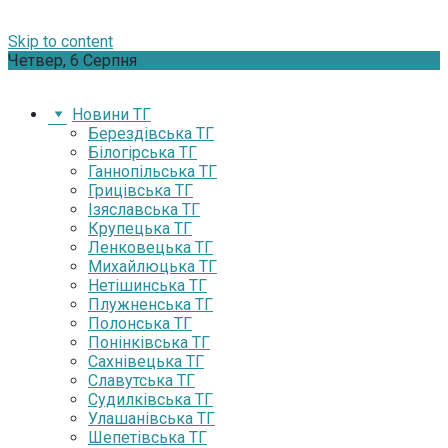
Skip to content
Четвер, 6 Серпня
Новини ТГ
Берездівська ТГ
Білогірська ТГ
Ганнопільська ТГ
Грицівська ТГ
Ізяславська ТГ
Крупецька ТГ
Ленковецька ТГ
Михайлюцька ТГ
Нетішинська ТГ
Плужненська ТГ
Полонська ТГ
Понінківська ТГ
Сахнівецька ТГ
Славутська ТГ
Судилківська ТГ
Улашанівська ТГ
Шепетівська ТГ