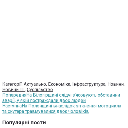
Категорії:
Актуально
,
Економіка
,
Інфраструктура
,
Новини
,
Новини ТГ
,
Суспільство
Попередня
На Білогірщині слідчі з’ясовують обставини
аварії, у якій постраждали двоє людей
Наступна
На Полонщині внаслідок зіткнення мотоцикла
та скутера травмувалися двоє чоловіків
Популярні пости