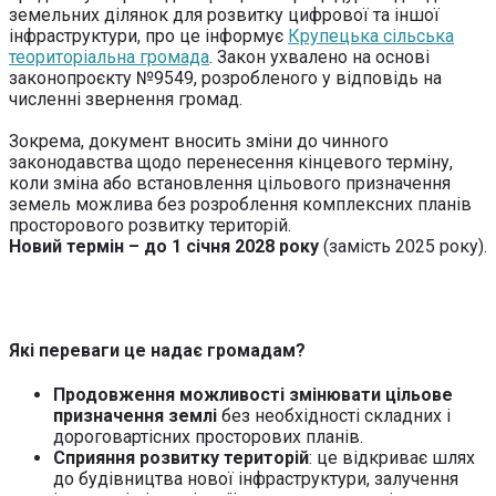
земельних ділянок для розвитку цифрової та іншої
інфраструктури, про це інформує
Крупецька сільська
теориторіальна громада
. Закон ухвалено на основі
законопроєкту №9549, розробленого у відповідь на
численні звернення громад.
Зокрема, документ вносить зміни до чинного
законодавства щодо перенесення кінцевого терміну,
коли зміна або встановлення цільового призначення
земель можлива без розроблення комплексних планів
просторового розвитку територій.
Новий термін – до 1 січня 2028 року
(замість 2025 року).
Які переваги це надає громадам?
Продовження можливості змінювати цільове
призначення землі
без необхідності складних і
дороговартісних просторових планів.
Сприяння розвитку територій
: це відкриває шлях
до будівництва нової інфраструктури, залучення