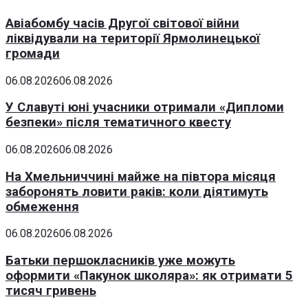
Авіабомбу часів Другої світової війни
ліквідували на території Ярмолинецької
громади
06.08.2026
06.08.2026
У Славуті юні учасники отримали «Дипломи
безпеки» після тематичного квесту
06.08.2026
06.08.2026
На Хмельниччині майже на півтора місяця
заборонять ловити раків: коли діятимуть
обмеження
06.08.2026
06.08.2026
Батьки першокласників уже можуть
оформити «Пакунок школяра»: як отримати 5
тисяч гривень