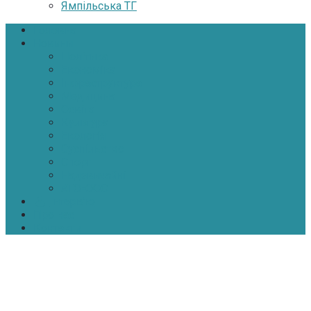
Ямпільська ТГ
Головна
Новини
Політика
Економіка
Інфраструктура
Медицина
Освіта
Культура
Екологія
Суспільство
Спорт
Надзвичайні
АТО-ООС
Інтерв’ю
Про нас
Контакти