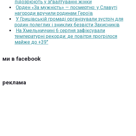
підозрюють у зґвалтуванні жінки
Орден «За мужність» — посмертно: у Славуті
нагороди вручили родинам Героїв
У Грицівській громаді організували зустріч для
родин полеглих і зниклих безвісти Захисників
На Хмельниччині 6 серпня зафіксували
температурні рекорди: де повітря прогрілося
майже до +39°
ми в facebook
реклама