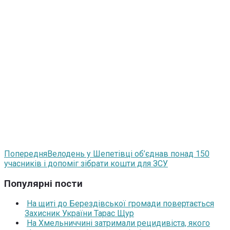
Попередня
Велодень у Шепетівці об’єднав понад 150
учасників і допоміг зібрати кошти для ЗСУ
Популярні пости
На щиті до Берездівської громади повертається
Захисник України Тарас Щур
На Хмельниччині затримали рецидивіста, якого