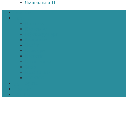
Ямпільська ТГ
Головна
Новини
Політика
Економіка
Інфраструктура
Медицина
Освіта
Культура
Екологія
Суспільство
Спорт
Надзвичайні
АТО-ООС
Інтерв’ю
Про нас
Контакти