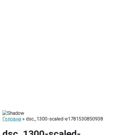
Головна
» dsc_1300-scaled-e1781530850938
dsc_1300-scaled-