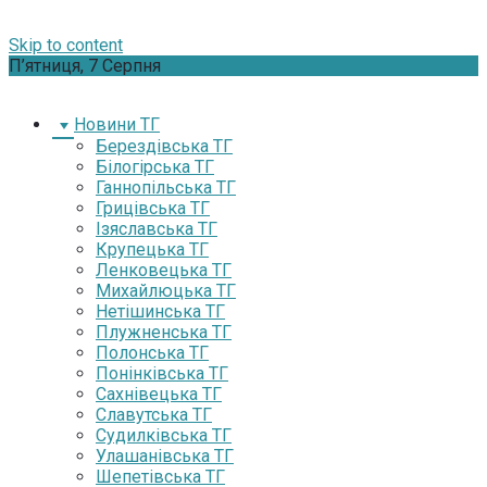
Skip to content
П’ятниця, 7 Серпня
Новини ТГ
Берездівська ТГ
Білогірська ТГ
Ганнопільська ТГ
Грицівська ТГ
Ізяславська ТГ
Крупецька ТГ
Ленковецька ТГ
Михайлюцька ТГ
Нетішинська ТГ
Плужненська ТГ
Полонська ТГ
Понінківська ТГ
Сахнівецька ТГ
Славутська ТГ
Судилківська ТГ
Улашанівська ТГ
Шепетівська ТГ