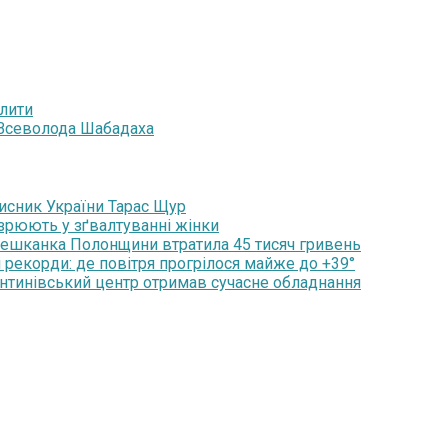
алити
 Всеволода Шабадаха
хисник України Тарас Щур
озрюють у зґвалтуванні жінки
мешканка Полонщини втратила 45 тисяч гривень
 рекорди: де повітря прогрілося майже до +39°
янтинівський центр отримав сучасне обладнання