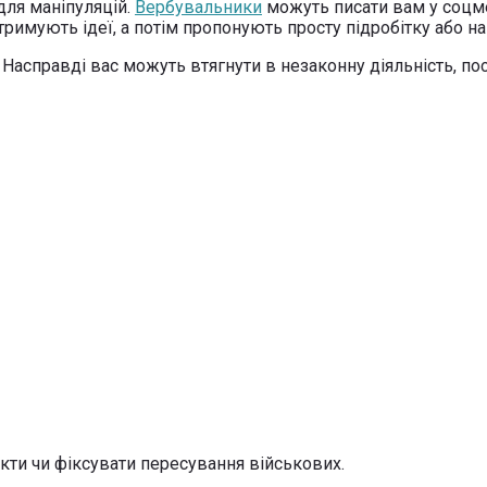
для маніпуляцій.
Вербувальники
можуть писати вам у соцме
мують ідеї, а потім пропонують просту підробітку або наві
асправді вас можуть втягнути в незаконну діяльність, пос
кти чи фіксувати пересування військових.