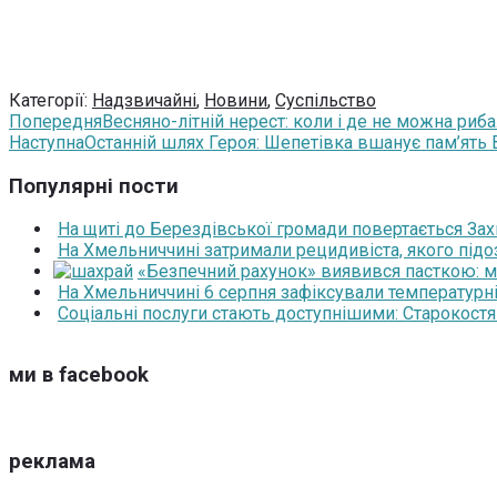
Категорії:
Надзвичайні
,
Новини
,
Суспільство
Попередня
Весняно-літній нерест: коли і де не можна риб
Наступна
Останній шлях Героя: Шепетівка вшанує пам’ять
Популярні пости
На щиті до Берездівської громади повертається За
На Хмельниччині затримали рецидивіста, якого під
«Безпечний рахунок» виявився пасткою: 
На Хмельниччині 6 серпня зафіксували температурні
Соціальні послуги стають доступнішими: Старокост
ми в facebook
реклама