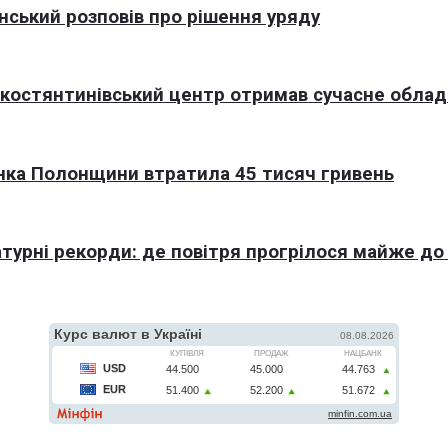
нський розповів про рішення уряду
окостянтинівський центр отримав сучасне обла
нка Полонщини втратила 45 тисяч гривень
турні рекорди: де повітря прогрілося майже до