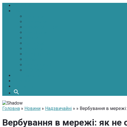
Головна
Новини
Політика
Економіка
Інфраструктура
Медицина
Освіта
Культура
Екологія
Суспільство
Спорт
Надзвичайні
АТО-ООС
Інтерв’ю
Про нас
Контакти
Головна
»
Новини
»
Надзвичайні
» » Вербування в мережі:
Вербування в мережі: як не