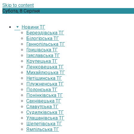
Skip to content
Субота, 8 Серпня
Новини ТГ
Берездівська ТГ
Білогірська ТГ
Ганнопільська ТГ
Грицівська ТГ
Ізяславська ТГ
Крупецька ТГ
Ленковецька ТГ
Михайлюцька ТГ
Нетішинська ТГ
Плужненська ТГ
Полонська ТГ
Понінківська ТГ
Сахнівецька ТГ
Славутська ТГ
Судилківська ТГ
Улашанівська ТГ
Шепетівська ТГ
Ямпільська ТГ