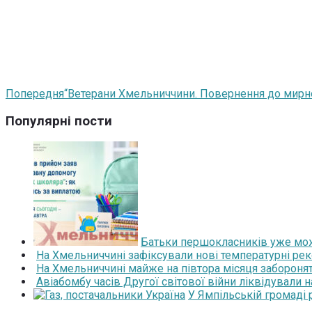
Попередня
“Ветерани Хмельниччини. Повернення до мирног
Популярні пости
Батьки першокласників уже мож
На Хмельниччині зафіксували нові температурні рек
На Хмельниччині майже на півтора місяця забороня
Авіабомбу часів Другої світової війни ліквідували 
У Ямпільській громаді