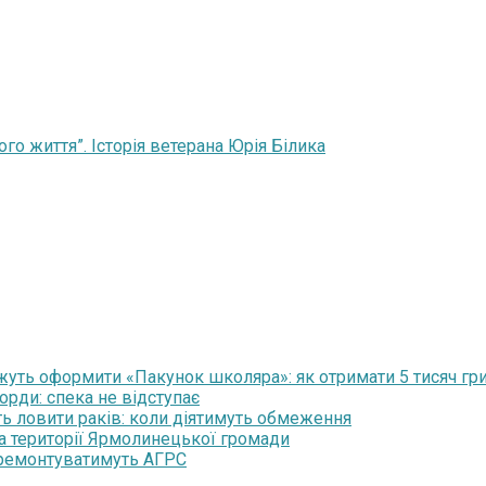
о життя”. Історія ветерана Юрія Білика
уть оформити «Пакунок школяра»: як отримати 5 тисяч гр
орди: спека не відступає
ть ловити раків: коли діятимуть обмеження
на території Ярмолинецької громади
 ремонтуватимуть АГРС