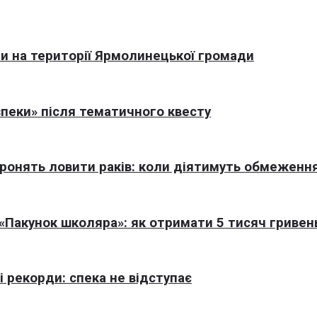
али на території Ярмолинецької громади
пеки» після тематичного квесту
оронять ловити раків: коли діятимуть обмеженн
Пакунок школяра»: як отримати 5 тисяч гривен
 рекорди: спека не відступає