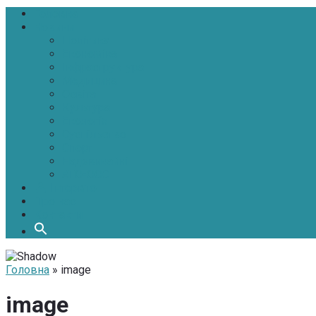
Головна
Новини
Політика
Економіка
Інфраструктура
Медицина
Освіта
Культура
Екологія
Суспільство
Спорт
Надзвичайні
АТО-ООС
Інтерв’ю
Про нас
Контакти
Головна
» image
image