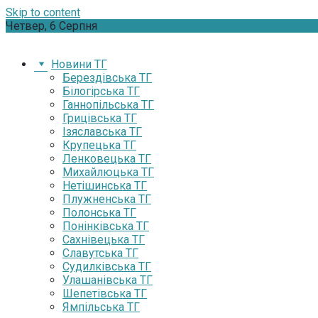
Skip to content
Четвер, 6 Серпня
Новини ТГ
Берездівська ТГ
Білогірська ТГ
Ганнопільська ТГ
Грицівська ТГ
Ізяславська ТГ
Крупецька ТГ
Ленковецька ТГ
Михайлюцька ТГ
Нетішинська ТГ
Плужненська ТГ
Полонська ТГ
Понінківська ТГ
Сахнівецька ТГ
Славутська ТГ
Судилківська ТГ
Улашанівська ТГ
Шепетівська ТГ
Ямпільська ТГ