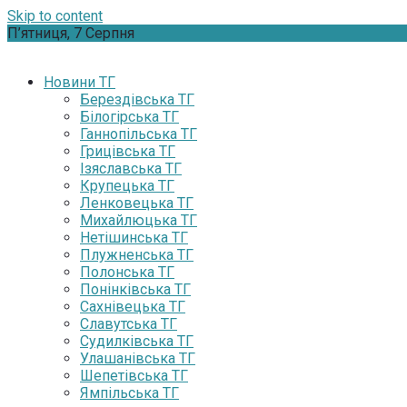
Skip to content
П’ятниця, 7 Серпня
Новини ТГ
Берездівська ТГ
Білогірська ТГ
Ганнопільська ТГ
Грицівська ТГ
Ізяславська ТГ
Крупецька ТГ
Ленковецька ТГ
Михайлюцька ТГ
Нетішинська ТГ
Плужненська ТГ
Полонська ТГ
Понінківська ТГ
Сахнівецька ТГ
Славутська ТГ
Судилківська ТГ
Улашанівська ТГ
Шепетівська ТГ
Ямпільська ТГ