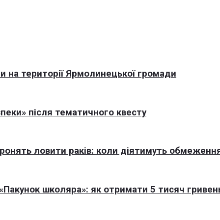
али на території Ярмолинецької громади
пеки» після тематичного квесту
оронять ловити раків: коли діятимуть обмеженн
Пакунок школяра»: як отримати 5 тисяч гривен