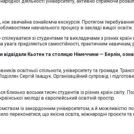
ародної діяльності університету, активно сприяючи розвитк
, ніж звичайна ознайомча екскурсія. Протягом перебування
собливостями навчального процесу в закладі вищої освіти.
пілкуватися зі студентами та викладачами з різних країн с
увага приділяється самостійності, практичним навичкам, ро
и відвідали Кьотен та столицю Німеччини — Берлін, озна
вників освітньої спільноти, університету та громади. Тран
ділля» Сергій Іващук. Організаційний супровід і підготов
ся близько восьми тисяч студентів із різних країн світу. П
країнської молоді в європейський освітній простір.
йомством із закордонним університетом, а й можливістю п
о переконатися, що якісна освіта, міжнародні проєкти та