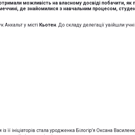
 отримали можливість на власному досвіді побачити, як
меччині, де знайомилися з навчальним процесом, студе
к Анхальт у місті
Кьотен
. До складу делегації увійшли учн
 із її ініціаторів стала уродженка Білогір’я Оксана Василе