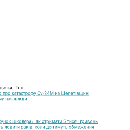
льство
,
Топ
мо про катастрофу Су-24М на Шепетівщині
ому назавжди
нок школяра»: як отримати 5 тисяч гривень
ть ловити раків: коли діятимуть обмеження