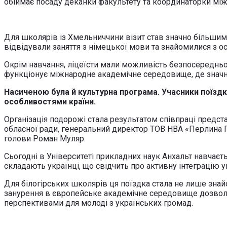
обіймає посаду деканки факультету та координаторки міжн
Для школярів із Хмельниччини візит став значно більшим
відвідували заняття з німецької мови та знайомилися з о
Окрім навчання, ліцеїсти мали можливість безпосередньо с
функціонує міжнародне академічне середовище, де значна 
Насиченою була й культурна програма. Учасники поїздк
особливостями країни.
Організація подорожі стала результатом співпраці предста
обласної ради, генеральний директор ТОВ НВА «Перлина По
голови Роман Муляр.
Сьогодні в Університеті прикладних наук Анхальт навчаєть
складають українці, що свідчить про активну інтеграцію у
Для білогірських школярів ця поїздка стала не лише зна
занурення в європейське академічне середовище дозволил
перспективами для молоді з українських громад.