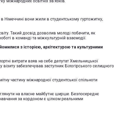
у міжнародних освітніх зв’язків.
 в Німеччині вони жили в студентському гуртожитку,
віту. Такий досвід дозволив молоді побачити, як
боті в команді та міжкультурній взаємодії.
йомилися з історією, архітектурою та культурними
спортні витрати взяв на себе депутат Хмельницької
ку візиту забезпечував заступник Білогірського селищного
омітну частину міжнародної студентської спільноти
оглянути на власне майбутнє ширше. Безпосереднє
 навчання за кордоном є цілком реальними