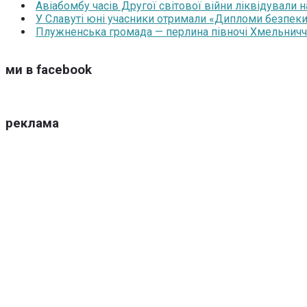
Авіабомбу часів Другої світової війни ліквідували 
У Славуті юні учасники отримали «Дипломи безпеки
Плужненська громада — перлина півночі Хмельниччин
ми в facebook
реклама