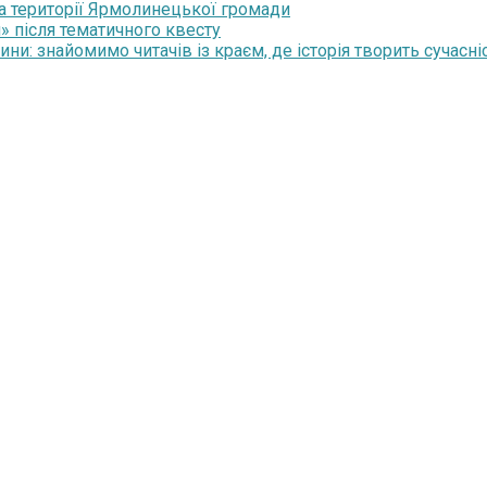
на території Ярмолинецької громади
» після тематичного квесту
и: знайомимо читачів із краєм, де історія творить сучасні