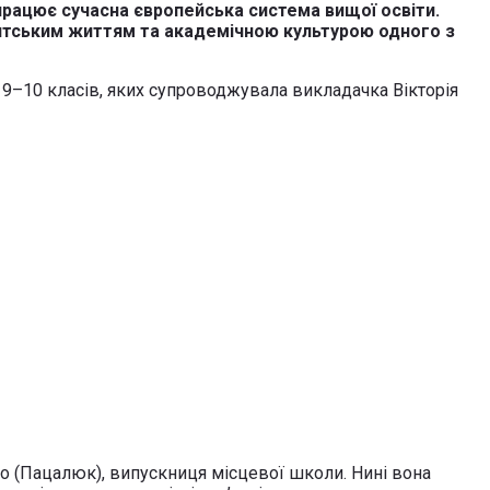
 працює сучасна європейська система вищої освіти.
нтським життям та академічною культурою одного з
і 9–10 класів, яких супроводжувала викладачка Вікторія
нко (Пацалюк), випускниця місцевої школи. Нині вона