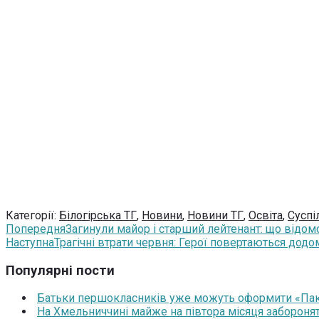
Категорії:
Білогірська ТГ
,
Новини
,
Новини ТГ
,
Освіта
,
Суспі
Попередня
Загинули майор і старший лейтенант: що відо
Наступна
Трагічні втрати червня: Герої повертаються дод
Популярні пости
Батьки першокласників уже можуть оформити «Паку
На Хмельниччині майже на півтора місяця забороня