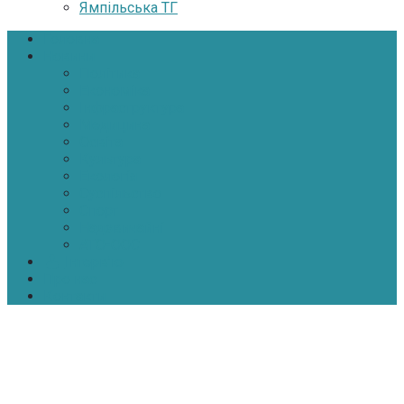
Ямпільська ТГ
Головна
Новини
Політика
Економіка
Інфраструктура
Медицина
Освіта
Культура
Екологія
Суспільство
Спорт
Надзвичайні
АТО-ООС
Інтерв’ю
Про нас
Контакти