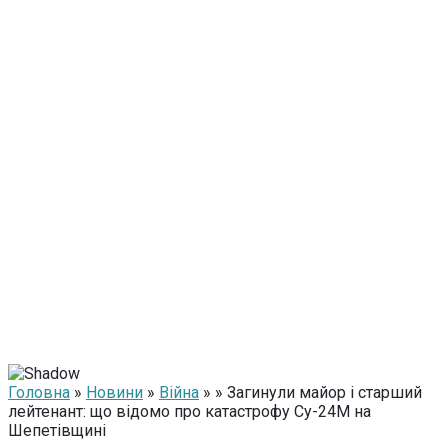
Головна
»
Новини
»
Війна
» » Загинули майор і старший
лейтенант: що відомо про катастрофу Су-24М на
Шепетівщині