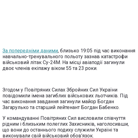
За попередніми даними
, близько 19:05 під час виконання
навчально-тренувального польоту зазнав катастрофи
військовий літак Су-24М. На місці авіаподії загинули
двоє членів екіпажу віком 55 та 23 роки.
Згодом у Повітряних Силах Збройних Сил України
повідомили імена загиблих військових льотчиків. Під
час виконання завдання загинули майор Богдан
Загарулько та старший лейтенант Богдан Бабенко.
У командуванні Повітряних Сил висловили співчуття
рідним і близьким полеглих Захисників, наголосивши,
що вони до останнього подиху служили Україні та
виконували свій військовий обов’язок.