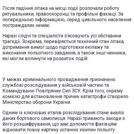
Після падіння літака на місці події розпочали роботу
рятувальники, правоохоронці та профільні фахівці. За
попередньою інформацією, серед цивільного населення
постраждалих немає.
Наразі слідчі та спеціалісти з’ясовують усі обставини
трагедії. Зокрема, перевіряється технічний стан літака,
дотримання вимог щодо підготовки екіпажу та
виконання польотного завдання, а також інші чинники,
які могли вплинути на розвиток подій.
У межах кримінального провадження призначено
службові розслідування у військовій частині та
Командуванні Повітряних Сил ЗСУ. Крім того, окрему
комісію для встановлення причин катастрофи створило
Міністерство оборони України.
Одним із ключових етапів розслідування стане аналіз
даних бортового самописця. Наразі тривають заходи з
його розшифрування, що має допомогти фахівцям
відновити повну картину останніх хвилин польоту.