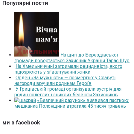
Популярні пости
На щиті до Берездівської
громади повертається Захисник України Тарас Щур
На Хмельниччині затримали рецидивіста, якого
підозрюють у зґвалтуванні жінки
Орден «За мужність» — посмертно: у Славуті
нагороди вручили родинам Героїв
У Грицівській громаді організували зустріч для
родин полеглих і зниклих безвісти Захисників
«Безпечний рахунок» виявився пасткою:
мешканка Полонщини втратила 45 тисяч гривень
ми в facebook