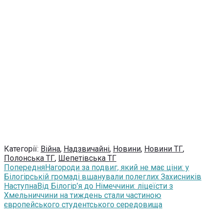
Категорії:
Війна
,
Надзвичайні
,
Новини
,
Новини ТГ
,
Полонська ТГ
,
Шепетівська ТГ
Попередня
Нагороди за подвиг, який не має ціни: у
Білогірській громаді вшанували полеглих Захисників
Наступна
Від Білогір’я до Німеччини: ліцеїсти з
Хмельниччини на тиждень стали частиною
європейського студентського середовища