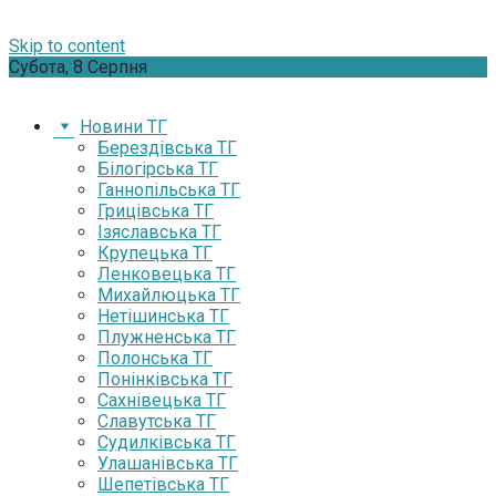
Skip to content
Субота, 8 Серпня
Новини ТГ
Берездівська ТГ
Білогірська ТГ
Ганнопільська ТГ
Грицівська ТГ
Ізяславська ТГ
Крупецька ТГ
Ленковецька ТГ
Михайлюцька ТГ
Нетішинська ТГ
Плужненська ТГ
Полонська ТГ
Понінківська ТГ
Сахнівецька ТГ
Славутська ТГ
Судилківська ТГ
Улашанівська ТГ
Шепетівська ТГ