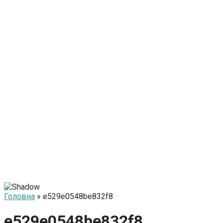
Головна
» e529e0548be832f8
e529e0548be832f8