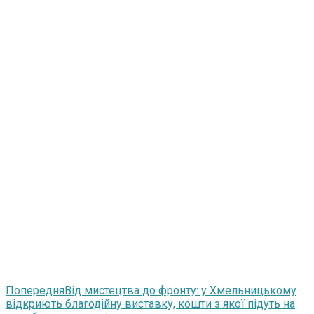
Попередня
Від мистецтва до фронту: у Хмельницькому
відкриють благодійну виставку, кошти з якої підуть на