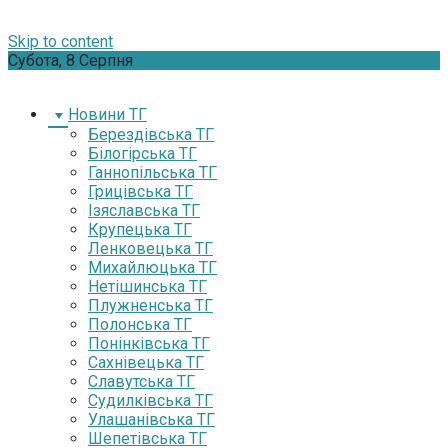
Skip to content
Субота, 8 Серпня
Новини ТГ
Берездівська ТГ
Білогірська ТГ
Ганнопільська ТГ
Грицівська ТГ
Ізяславська ТГ
Крупецька ТГ
Ленковецька ТГ
Михайлюцька ТГ
Нетішинська ТГ
Плужненська ТГ
Полонська ТГ
Понінківська ТГ
Сахнівецька ТГ
Славутська ТГ
Судилківська ТГ
Улашанівська ТГ
Шепетівська ТГ