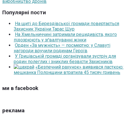
виробництво дронів
Популярні пости
На щиті до Берездівської громади повертається
Захисник України Тарас Щур
На Хмельниччині затримали рецидивіста, якого
підозрюють у зґвалтуванні жінки
Орден «За мужність» — посмертно: у Славуті
нагороди вручили родинам Героїв
У Грицівській громаді організували зустріч для
родин полеглих і зниклих безвісти Захисників
«Безпечний рахунок» виявився пасткою:
мешканка Полонщини втратила 45 тисяч гривень
ми в facebook
реклама