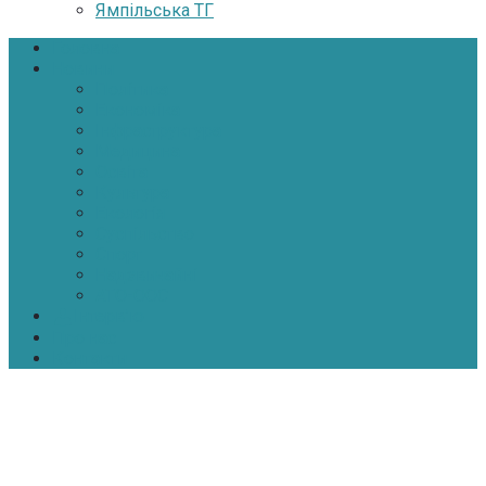
Ямпільська ТГ
Головна
Новини
Політика
Економіка
Інфраструктура
Медицина
Освіта
Культура
Екологія
Суспільство
Спорт
Надзвичайні
АТО-ООС
Інтерв’ю
Про нас
Контакти