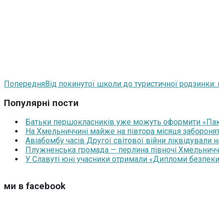
Попередня
Від покинутої школи до туристичної родзинки:
Популярні пости
Батьки першокласників уже можуть оформити «Паку
На Хмельниччині майже на півтора місяця забороня
Авіабомбу часів Другої світової війни ліквідували 
Плужненська громада — перлина півночі Хмельниччин
У Славуті юні учасники отримали «Дипломи безпеки
ми в facebook