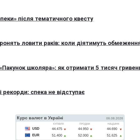
пеки» після тематичного квесту
оронять ловити раків: коли діятимуть обмеженн
Пакунок школяра»: як отримати 5 тисяч гривен
 рекорди: спека не відступає