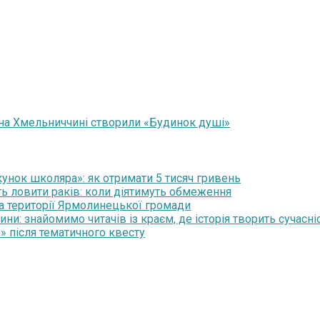
 на Хмельниччині створили «Будинок душі»
нок школяра»: як отримати 5 тисяч гривень
ть ловити раків: коли діятимуть обмеження
на території Ярмолинецької громади
и: знайомимо читачів із краєм, де історія творить сучасні
» після тематичного квесту