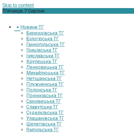
Skip to content
П’ятниця, 7 Серпня
Новини ТГ
Берездівська ТГ
Білогірська ТГ
Ганнопільська ТГ
Грицівська ТГ
Ізяславська ТГ
Крупецька ТГ
Ленковецька ТГ
Михайлюцька ТГ
Нетішинська ТГ
Плужненська ТГ
Полонська ТГ
Понінківська ТГ
Сахнівецька ТГ
Славутська ТГ
Судилківська ТГ
Улашанівська ТГ
Шепетівська ТГ
Ямпільська ТГ