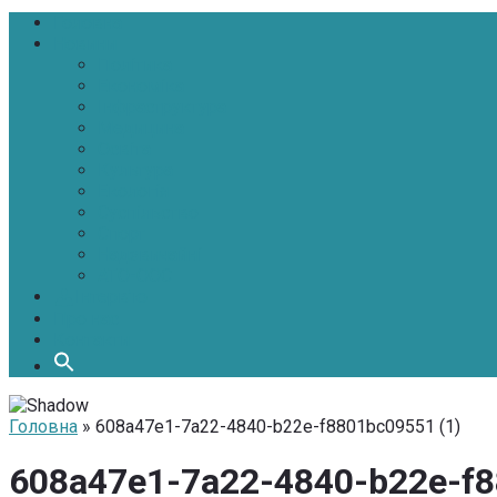
Головна
Новини
Політика
Економіка
Інфраструктура
Медицина
Освіта
Культура
Екологія
Суспільство
Спорт
Надзвичайні
АТО-ООС
Інтерв’ю
Про нас
Контакти
Головна
» 608a47e1-7a22-4840-b22e-f8801bc09551 (1)
608a47e1-7a22-4840-b22e-f8