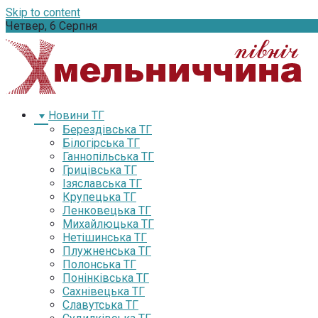
Skip to content
Четвер, 6 Серпня
Новини ТГ
Берездівська ТГ
Білогірська ТГ
Ганнопільська ТГ
Грицівська ТГ
Ізяславська ТГ
Крупецька ТГ
Ленковецька ТГ
Михайлюцька ТГ
Нетішинська ТГ
Плужненська ТГ
Полонська ТГ
Понінківська ТГ
Сахнівецька ТГ
Славутська ТГ