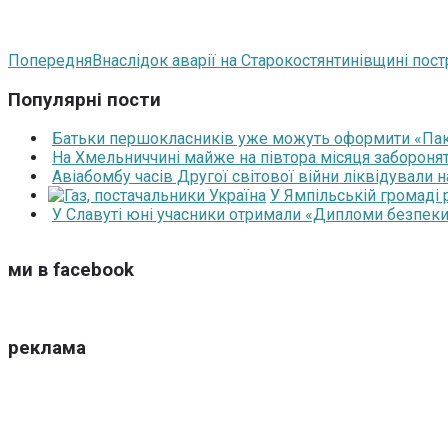
Попередня
Внаслідок аварії на Старокостянтинівщині по
Популярні пости
Батьки першокласників уже можуть оформити «Паку
На Хмельниччині майже на півтора місяця забороня
Авіабомбу часів Другої світової війни ліквідували 
У Ямпільській громаді
У Славуті юні учасники отримали «Дипломи безпеки
ми в facebook
реклама