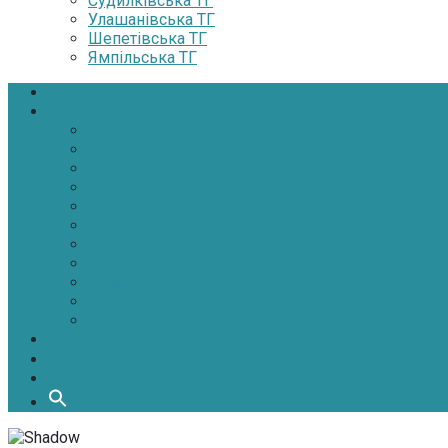
Судилківська ТГ
Улашанівська ТГ
Шепетівська ТГ
Ямпільська ТГ
Головна
Новини
Політика
Економіка
Інфраструктура
Медицина
Освіта
Культура
Екологія
Суспільство
Спорт
Надзвичайні
АТО-ООС
Інтерв’ю
Про нас
Контакти