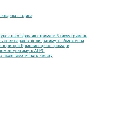
страждала людина
нок школяра»: як отримати 5 тисяч гривень
ть ловити раків: коли діятимуть обмеження
на території Ярмолинецької громади
 ремонтуватимуть АГРС
» після тематичного квесту