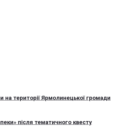
али на території Ярмолинецької громади
пеки» після тематичного квесту