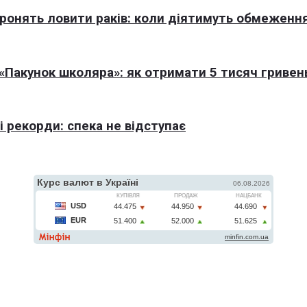
оронять ловити раків: коли діятимуть обмеженн
Пакунок школяра»: як отримати 5 тисяч гривен
 рекорди: спека не відступає