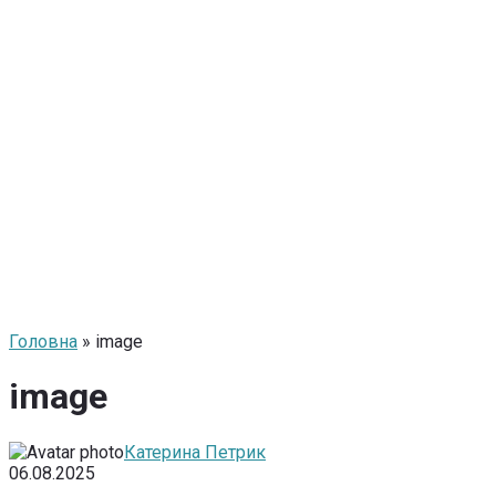
Головна
» image
image
Катерина Петрик
06.08.2025