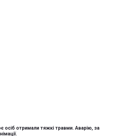
є осіб отримали тяжкі травми. Аварію, за
імації.