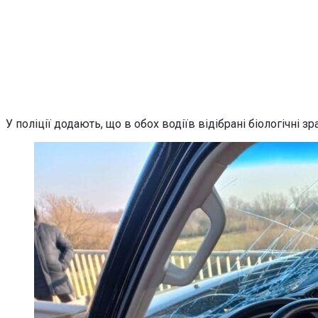
У поліції додають, що в обох водіїв відібрані біологічні зр