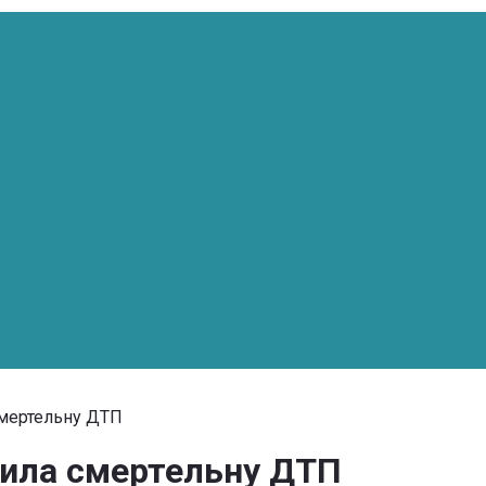
смертельну ДТП
нила смертельну ДТП