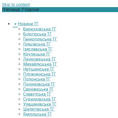
Skip to content
П’ятниця, 7 Серпня
Новини ТГ
Берездівська ТГ
Білогірська ТГ
Ганнопільська ТГ
Грицівська ТГ
Ізяславська ТГ
Крупецька ТГ
Ленковецька ТГ
Михайлюцька ТГ
Нетішинська ТГ
Плужненська ТГ
Полонська ТГ
Понінківська ТГ
Сахнівецька ТГ
Славутська ТГ
Судилківська ТГ
Улашанівська ТГ
Шепетівська ТГ
Ямпільська ТГ