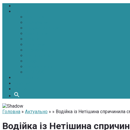
Головна
Новини
Політика
Економіка
Інфраструктура
Медицина
Освіта
Культура
Екологія
Суспільство
Спорт
Надзвичайні
АТО-ООС
Інтерв’ю
Про нас
Контакти
Головна
»
Актуально
» » Водійка із Нетішина спричинила 
Водійка із Нетішина спричи