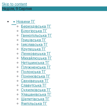
Skip to content
Неділя, 9 Серпня
Новини ТГ
Берездівська ТГ
Білогірська ТГ
Ганнопільська ТГ
Грицівська ТГ
Ізяславська ТГ
Крупецька ТГ
Ленковецька ТГ
Михайлюцька ТГ
Нетішинська ТГ
Плужненська ТГ
Полонська ТГ
Понінківська ТГ
Сахнівецька ТГ
Славутська ТГ
Судилківська ТГ
Улашанівська ТГ
Шепетівська ТГ
Ямпільська ТГ