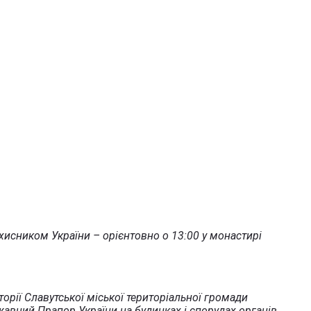
хисником України – орієнтовно о 13:00 у монастирі
торії Славутської міської територіальної громади
вний Прапор України на будинках і спорудах органів