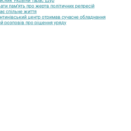
хисник України Тарас Щур
ати пам’ять про жертв політичних репресій
ає спільне життя
янтинівський центр отримав сучасне обладнання
ий розповів про рішення уряду