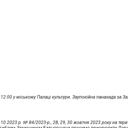
2:00 у міському Палаці культури. Заупокійна панахида за За
0.2023 р. № 84/2023-р., 28, 29, 30 жовтня 2023 року на тери
гиблим Захисником Батьківщини просимо приспустити Держа