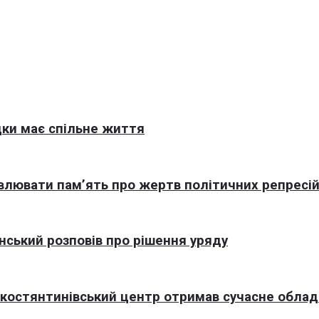
ки має спільне життя
овлювати пам’ять про жертв політичних репресі
нський розповів про рішення уряду
окостянтинівський центр отримав сучасне обла