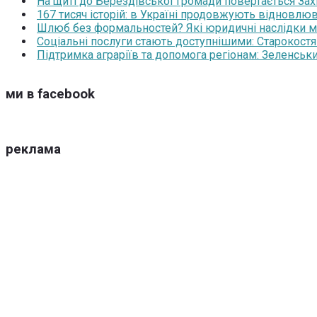
На щиті до Берездівської громади повертається За
167 тисяч історій: в Україні продовжують відновлюв
Шлюб без формальностей? Які юридичні наслідки м
Соціальні послуги стають доступнішими: Старокост
Підтримка аграріїв та допомога регіонам: Зеленськ
ми в facebook
реклама