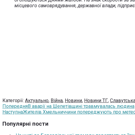
місцевого самоврядування, державної влади, підприєм
Категорії:
Актуально
,
Війна
,
Новини
,
Новини ТГ
,
Славутська
Попередня
В аварії на Шепетівщині травмувалась людина
Наступна
Жителів Хмельниччини попереджують про метео
Популярні пости