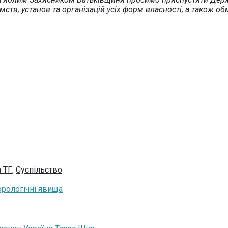
ств, установ та організацій усіх форм власності, а також 
 ТГ
,
Суспільство
рологічні явища