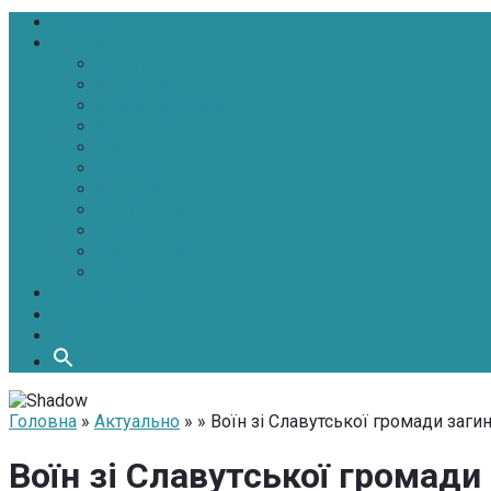
Головна
Новини
Політика
Економіка
Інфраструктура
Медицина
Освіта
Культура
Екологія
Суспільство
Спорт
Надзвичайні
АТО-ООС
Інтерв’ю
Про нас
Контакти
Головна
»
Актуально
» » Воїн зі Славутської громади загин
Воїн зі Славутської громади 