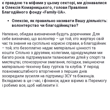
є правдою та міфами у цьому секторі, ми дізнавалися
в Олексія Комарницького, голови Правління
Благодійного фонду «Family-UA».
Олексію, як правильно називати Вашу діяльність:
волонтерство чи благодійництво?
Напевно, обидва визначення будуть доречними. Для
себе визначаю, що волонтер – це той, хто жертвує свій
час та знання на суспільно корисні справи, а благодійник
– той, хто безоплатно надає матеріальні цінності та
кошти. Спільно з друзями, колегами, однодумцями ми
багато років підтримували талановитих дітей у спорті та
мистецтві, спонсоруючи змагання, поїздки, зміцнюючи
матеріально-технічну базу гуртків та клубів. У період
повномасштабного вторгнення з перших днів
зосередили зусилля на підтримці ЗСУ та біженців.
Вкладаємо в це і час, і фінанси, адже віримо в Перемогу
і робимо все, щоб наблизити її.