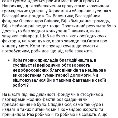
саме гуртом вдається робити масштабні проєкти.
Наприклад, для забезпечення продуктами харчування
громадських їдалень у Харкові ми об’єднали зусилля з
Благодійним фондом Св. Валентина, Благодійним
фондом Олександра Співака, БФ «Зміцнення громад»,
БФ «Неймовірні люди» тощо. Позитивний результат було
досягнуто без жодної конкуренції, навпаки, лише
завдяки співпраці. Щоб не було ніяких роз’єднуючих
факторів, на мою думку, варто завжди пам’ятати про
кінцеву мету. Коли ти справді хочеш допомогти
потребуючим, роби все, що від тебе залежить.
Крім гарних прикладів благодійництва, в
суспільстві періодично обговорюють
недобросовісних благодійників та нецільове
використання гуманітарної допомоги. Чи
зіштовхувалися Ви з такими фактами в своїй
роботі?
На щастя, під час діяльності фонду чи в стосунках з
партнерами жодних фактів розкрадання чи
привласнення не було. Сподіваюся, саме так буде і
надалі. В таких питаннях ми з командою жорсткі та
принципові. Раз робимо – то робимо на совість. А що