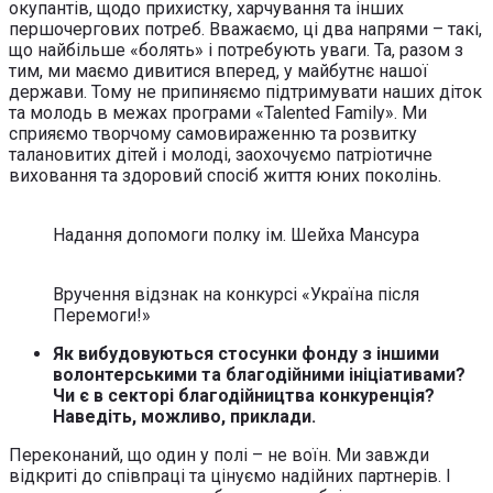
окупантів, щодо прихистку, харчування та інших
першочергових потреб. Вважаємо, ці два напрями – такі,
що найбільше «болять» і потребують уваги. Та, разом з
тим, ми маємо дивитися вперед, у майбутнє нашої
держави. Тому не припиняємо підтримувати наших діток
та молодь в межах програми «Talented Family». Ми
сприяємо творчому самовираженню та розвитку
талановитих дітей і молоді, заохочуємо патріотичне
виховання та здоровий спосіб життя юних поколінь.
Надання допомоги полку ім. Шейха Мансура
Вручення відзнак на конкурсі «Україна після
Перемоги!»
Як вибудовуються стосунки фонду з іншими
волонтерськими та благодійними ініціативами?
Чи є в секторі благодійництва конкуренція?
Наведіть, можливо, приклади.
Переконаний, що один у полі – не воїн. Ми завжди
відкриті до співпраці та цінуємо надійних партнерів. І