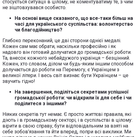
стосується ситуації в цілому, не коментуватиму те, з чим
не зіштовхувався особисто.
На основі вище сказаного, що все-таки більш на
часі для українського суспільства: волонтерство
чи благодійництво?
Глибоко переконаний, це дві сторони однієї медалі.
Кожен сам має обрати, наскільки професійно і як
надовго він готовий долучатися до громадської роботи.
Та, внесок кожного небайдужого українця – безцінний.
Кожен, хто словом, ділом чи будь-яким іншим способом
долучається до роботи на Перемогу, є Українцем з
великої літери. І весь світ визнає: бути Українцем – це
звучить гідно!
На завершення, поділіться секретами успішної
громадської роботи: чи відкрили їх для себе і чи
поділитеся з іншими?
Ніяких секретів тут немає. Є просто життєві правила, які
діють і в громадському секторі, і в суспільстві в цілому:
вірити в свою справу, бути відповідальним за взяті на
себе зобов’язання та йти вперед, попри всі виклики. Ми