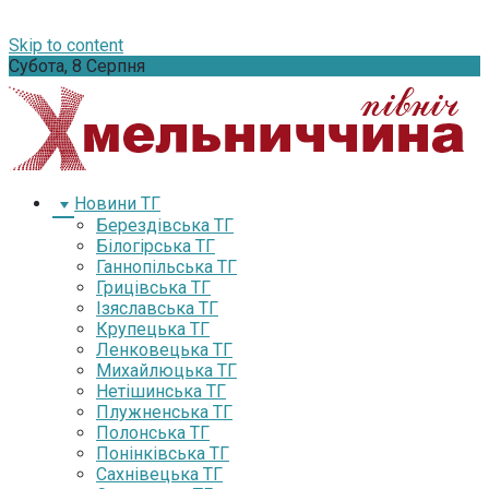
Skip to content
Субота, 8 Серпня
Новини ТГ
Берездівська ТГ
Білогірська ТГ
Ганнопільська ТГ
Грицівська ТГ
Ізяславська ТГ
Крупецька ТГ
Ленковецька ТГ
Михайлюцька ТГ
Нетішинська ТГ
Плужненська ТГ
Полонська ТГ
Понінківська ТГ
Сахнівецька ТГ