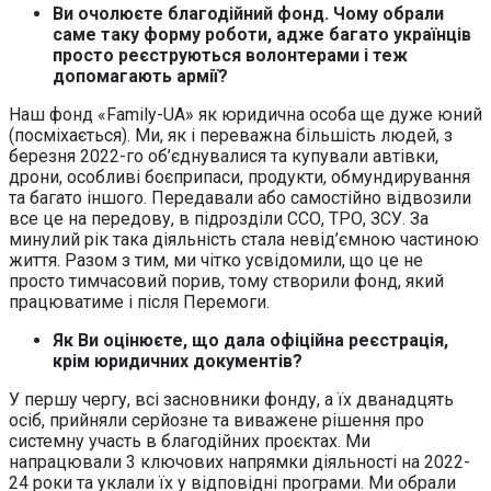
Ви очолюєте благодійний фонд. Чому обрали
саме таку форму роботи, адже багато українців
просто реєструються волонтерами і теж
допомагають армії?
Наш фонд «Family-UA» як юридична особа ще дуже юний
(посміхається). Ми, як і переважна більшість людей, з
березня 2022-го об’єднувалися та купували автівки,
дрони, особливі боєприпаси, продукти, обмундирування
та багато іншого. Передавали або самостійно відвозили
все це на передову, в підрозділи ССО, ТРО, ЗСУ. За
минулий рік така діяльність стала невід’ємною частиною
життя. Разом з тим, ми чітко усвідомили, що це не
просто тимчасовий порив, тому створили фонд, який
працюватиме і після Перемоги.
Як Ви оцінюєте, що дала офіційна реєстрація,
крім юридичних документів?
У першу чергу, всі засновники фонду, а їх дванадцять
осіб, прийняли серйозне та виважене рішення про
системну участь в благодійних проєктах. Ми
напрацювали 3 ключових напрямки діяльності на 2022-
24 роки та уклали їх у відповідні програми. Ми обрали