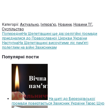
Категорії:
Актуально
,
Інтерв'ю
,
Новини
,
Новини ТГ
,
Суспільство
Попередня
На Шепетівщині ще дві релігійні громади
приєдналися до Православної Церкви України
Наступна
На Шепетівщині височітиме ліс пам’яті
полеглим на війні Захисникам
Популярні пости
На щиті до Берездівської
громади повертається Захисник України Тарас Щур