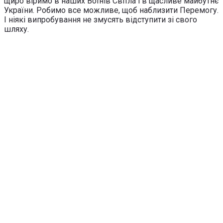
щиро віримо в наших Воїнів Світла і в щасливе майбутнє
України. Робимо все можливе, щоб наблизити Перемогу.
І ніякі випробування не змусять відступити зі свого
шляху.