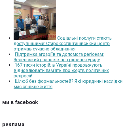
Соціальні послуги стають
доступнішими: Старокостянтинівський центр
отримав сучасне обладнання
Підтримка аграріїв та допомога регіонам:
Зеленський розповів про рішення уряду
167 тисяч історій: в Україні продовжують
відновлювати пам’ять про жертв політичних
репресій
Шлюб без формальностей? Які юридичні наслідки
має спільне життя
ми в facebook
реклама