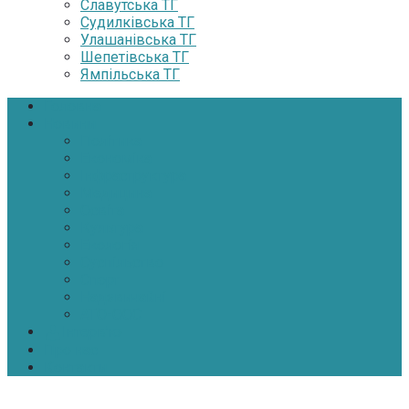
Славутська ТГ
Судилківська ТГ
Улашанівська ТГ
Шепетівська ТГ
Ямпільська ТГ
Головна
Новини
Політика
Економіка
Інфраструктура
Медицина
Освіта
Культура
Екологія
Суспільство
Спорт
Надзвичайні
АТО-ООС
Інтерв’ю
Про нас
Контакти