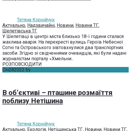
Тетяна Корнійчук
Актуально
,
Надзвичайні
,
Новини
,
Новини ТГ
,
Шепетівська ТГ
У Шепетівці в центрі міста близько 18-ї години сталася
жахлива аварія. На перехресті вулиць Героїв Небесної
Сотні та Островського зівтовхнулися два транспортних
засоби. Згідно зі свідченнями очевидців, які були надані
журналістам порталу «Хмельни...
РОЗПОВСЮДИТИ
Січ
28
2022
by
Тетяна Корнійчук
Без коментарів
В об’єктиві – пташине розмаїття
поблизу Нетішина
Тетяна Корнійчук
Актуально
,
Екологія
,
Нетішинська ТГ
,
Новини
,
Новини ТГ
,