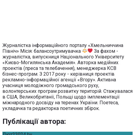
Журналістка інформаційного порталу «Хмельниччина
Північ» Місія: балансоутримувачка
За фахом -
журналістка, випускниця Національного Університету
«Києво-Могилянська Академія». Авторка медійних
проектів (преса та телебачення), менеджерка КСВ
бізнес-програм. З 2017 року - керівниця проектів
рекламно-інформаційної агенції «Вгору». Активна
учасниця молодіжного громадського руху,
волонтерських програм розвитку територій. Стажувалася
в США, Великобританії, Польщі щодо імплементації
міжнародного досвіду на теренах України. Поетеса,
укладачка та редакторка поетичних збірок.
Публікації автора
:
Лют
2
2024
by
Тетяна Корнійчук
Без коментарів