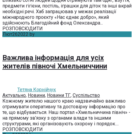
Близько сотні людей щодня отримують там одяг, взуття,
предмети гігієни, постіль, іграшки для діток та інші вкрай
необхідні речі. Хаб запрацював у межах реалізації
міжнародного проєкту «Нас єднає добро», який
здійснюють Благодійний фонд Олександра...
РОЗПОВСЮДИТИ
Лют
26
2022
by
Тетяна Корнійчук
Без коментарів
Важлива інформація для усіх
жителів півночі Хмельниччини
Тетяна Корнійчук
Актуально
,
Новини
,
Новини ТГ
,
Суспільство
Кожному жителю нашого краю надзвичайно важливо
отримувати оперативну та достовірну інформацію про
те, що відбувається. Наш портал «Хмельниччина північ» -
на прямому зв’язку з органами влади та іншими
структурами, які організовують охорону і порядок....
РОЗПОВСЮДИТИ