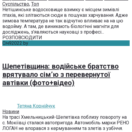
Суспільство
,
Топ
Нетішинське водосховище взимку є місцем зимівлі
птахів, які злітаються сюди в пошуках харчування. Адже
зимова температура не так відчутно впливає на на цю
водойму. А там, де виникають біологічні магніти для
досліджень, з’являються науковці з професі...
РОЗПОВСЮДИТИ
Січ
9
2022
by
Тетяна Корнійчук
Без коментарів
Шепетівщина: водійське братство
врятувало сім’ю з перевернутої
автівки (фото+відео)
Тетяна Корнійчук
Новини
На трасі Хмельницький-Шепетівка поблизу повороту на
с. Мокіївці сталася автопригода. Автомобіль марки РЕНО
ЛОГАН не впорався з кермуванням та злетів з узбіччя.