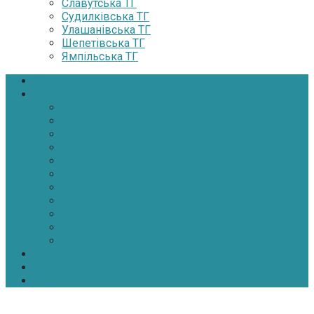
Славутська ТГ
Судилківська ТГ
Улашанівська ТГ
Шепетівська ТГ
Ямпільська ТГ
Головна
Новини
Політика
Економіка
Інфраструктура
Медицина
Освіта
Культура
Екологія
Суспільство
Спорт
Надзвичайні
АТО-ООС
Інтерв’ю
Про нас
Контакти