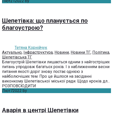
Лют
21
2022
by
Тетяна Корнійчук
Без коментарів
Шепетівка: що планується по
благоустрою?
Тетяна Корнійчук
Актуально
,
Інфраструктура
,
Новини
,
Новини ТГ
,
Політика
,
Шепетівська ТГ
Благоустрій Шепетівки лишається одним з найгостріших
питань упродовж багатьох років. І з наближенням весни
питання якості доріг знову постає однією з
найболючіших тем. Про це йшлося на засіданні
виконкому Шепетівської міської ради. Щодо кроків дл...
РОЗПОВСЮДИТИ
Лют
7
2022
by
Тетяна Корнійчук
Без коментарів
Аварія в центрі Шепетівки