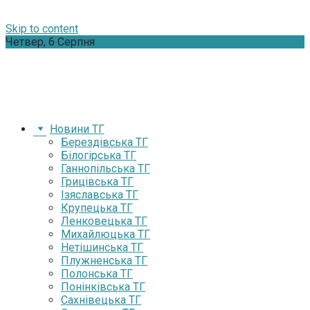
Skip to content
Четвер, 6 Серпня
Новини ТГ
Берездівська ТГ
Білогірська ТГ
Ганнопільська ТГ
Грицівська ТГ
Ізяславська ТГ
Крупецька ТГ
Ленковецька ТГ
Михайлюцька ТГ
Нетішинська ТГ
Плужненська ТГ
Полонська ТГ
Понінківська ТГ
Сахнівецька ТГ