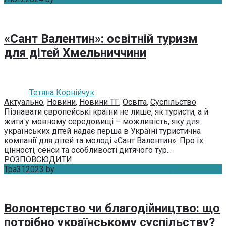
«Сант Валентин»: освітній туризм
для дітей Хмельниччини
Тетяна Корнійчук
Актуально
,
Новини
,
Новини ТГ
,
Освіта
,
Суспільство
Пізнавати європейські країни не лише, як туристи, а й
жити у мовному середовищі – можливість, яку для
українських дітей надає перша в Україні туристична
компанії для дітей та молоді «Сант Валентин». Про їх
цінності, сенси та особливості дитячого тур...
РОЗПОВСЮДИТИ
Тра
31
2023
by
Тетяна Корнійчук
Без коментарів
Волонтерство чи благодійництво: що
потрібно українському суспільству?