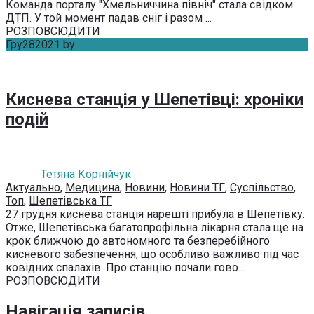
Команда порталу "Хмельниччина північ" стала свідком
ДТП. У той момент падав сніг і разом ...
РОЗПОВСЮДИТИ
Гру
28
2021
by
Тетяна Корнійчук
Без коментарів
Киснева станція у Шепетівці: хроніки
подій
Тетяна Корнійчук
Актуально
,
Медицина
,
Новини
,
Новини ТГ
,
Суспільство
,
Топ
,
Шепетівська ТГ
27 грудня киснева станція нарешті прибула в Шепетівку.
Отже, Шепетівська багатопрофільна лікарня стала ще на
крок ближчою до автономного та безперебійного
кисневого забезпечення, що особливо важливо під час
ковідних спалахів. Про станцію почали гово...
РОЗПОВСЮДИТИ
Навігація записів