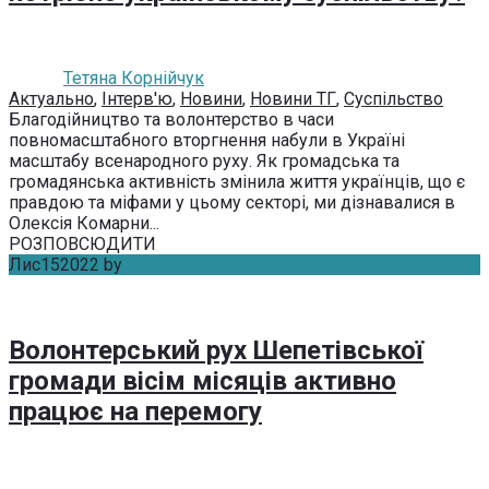
Тетяна Корнійчук
Актуально
,
Інтерв'ю
,
Новини
,
Новини ТГ
,
Суспільство
Благодійництво та волонтерство в часи
повномасштабного вторгнення набули в Україні
масштабу всенародного руху. Як громадська та
громадянська активність змінила життя українців, що є
правдою та міфами у цьому секторі, ми дізнавалися в
Олексія Комарни...
РОЗПОВСЮДИТИ
Лис
15
2022
by
Тетяна Корнійчук
Без коментарів
Волонтерський рух Шепетівської
громади вісім місяців активно
працює на перемогу