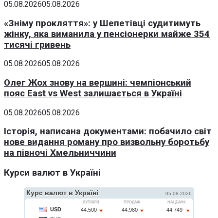
05.08.2026
05.08.2026
«Зніму прокляття»: у Шепетівці судитимуть
жінку, яка виманила у пенсіонерки майже 354
тисячі гривень
05.08.2026
05.08.2026
Олег Жох знову на вершині: чемпіонський
пояс East vs West залишається в Україні
05.08.2026
05.08.2026
Історія, написана документами: побачило світ
нове видання роману про визвольну боротьбу
на півночі Хмельниччини
Курси валют в Україні