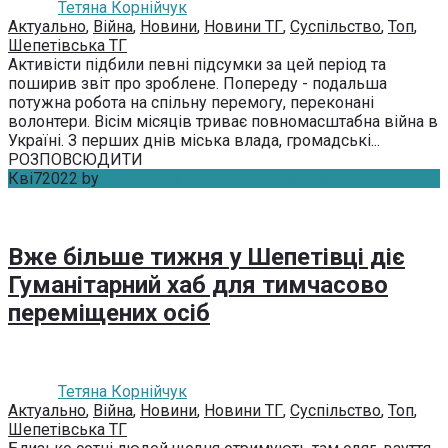
Тетяна Корнійчук
Актуально
,
Війна
,
Новини
,
Новини ТГ
,
Суспільство
,
Топ
,
Шепетівська ТГ
Активісти підбили певні підсумки за цей період та
поширив звіт про зроблене. Попереду - подальша
потужна робота на спільну перемогу, переконані
волонтери. Вісім місяців триває повномасштабна війна в
Україні. З перших днів міська влада, громадські...
РОЗПОВСЮДИТИ
Кві
7
2022
by
Тетяна Корнійчук
Без коментарів
Вже більше тижня у Шепетівці діє
Гуманітарний хаб для тимчасово
переміщених осіб
Тетяна Корнійчук
Актуально
,
Війна
,
Новини
,
Новини ТГ
,
Суспільство
,
Топ
,
Шепетівська ТГ