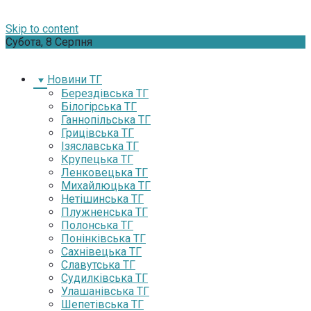
Skip to content
Субота, 8 Серпня
Новини ТГ
Берездівська ТГ
Білогірська ТГ
Ганнопільська ТГ
Грицівська ТГ
Ізяславська ТГ
Крупецька ТГ
Ленковецька ТГ
Михайлюцька ТГ
Нетішинська ТГ
Плужненська ТГ
Полонська ТГ
Понінківська ТГ
Сахнівецька ТГ
Славутська ТГ
Судилківська ТГ
Улашанівська ТГ
Шепетівська ТГ