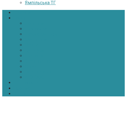
Ямпільська ТГ
Головна
Новини
Політика
Економіка
Інфраструктура
Медицина
Освіта
Культура
Екологія
Суспільство
Спорт
Надзвичайні
АТО-ООС
Інтерв’ю
Про нас
Контакти