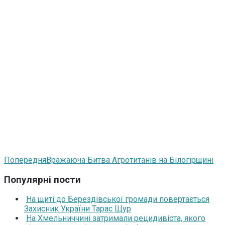
Попередня
Вражаюча Битва Агротитанів на Білогірщині
Популярні пости
На щиті до Берездівської громади повертається
Захисник України Тарас Щур
На Хмельниччині затримали рецидивіста, якого