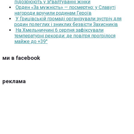
підозрюють у зґвалтуванні жінки
Орден «За мужність» — посмертно: у Славуті
нагороди вручили родинам Героїв
У Грицівській громаді організували зустріч для
родин полеглих і зниклих безвісти Захисників
На Хмельниччині 6 серпня зафіксували
температурні рекорди: де повітря прогрілося
майже до +39°
ми в facebook
реклама