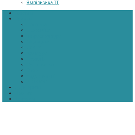
Ямпільська ТГ
Головна
Новини
Політика
Економіка
Інфраструктура
Медицина
Освіта
Культура
Екологія
Суспільство
Спорт
Надзвичайні
АТО-ООС
Інтерв’ю
Про нас
Контакти