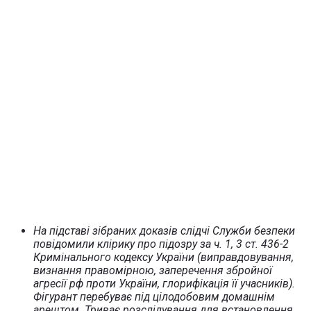
На підставі зібраних доказів слідчі Служби безпеки
повідомили клірику про підозру за ч. 1, 3 ст. 436-2
Кримінального кодексу України (виправдовування,
визнання правомірною, заперечення збройної
агресії рф проти України, глорифікація її учасників).
Фігурант перебуває під цілодобовим домашнім
арештом. Триває розслідування для встановлення