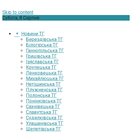
Skip to content
Субота, 8 Серпня
Новини ТГ
Берездівська ТГ
Білогірська ТГ
Ганнопільська ТГ
Грицівська ТГ
Ізяславська ТГ
Крупецька ТГ
Ленковецька ТГ
Михайлюцька ТГ
Нетішинська ТГ
Плужненська ТГ
Полонська ТГ
Понінківська ТГ
Сахнівецька ТГ
Славутська ТГ
Судилківська ТГ
Улашанівська ТГ
Шепетівська ТГ