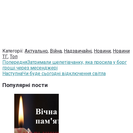
Категорії:
Актуально
,
Війна
,
Надзвичайні
,
Новини
,
Новини
ТГ
,
Топ
Попередня
Затримали шепетівчанку, яка просила у борг
гроші через месенджері
Наступна
Чи буде сьогодні відключення світла
Популярні пости