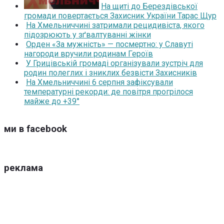
На щиті до Берездівської
громади повертається Захисник України Тарас Щур
На Хмельниччині затримали рецидивіста, якого
підозрюють у зґвалтуванні жінки
Орден «За мужність» — посмертно: у Славуті
нагороди вручили родинам Героїв
У Грицівській громаді організували зустріч для
родин полеглих і зниклих безвісти Захисників
На Хмельниччині 6 серпня зафіксували
температурні рекорди: де повітря прогрілося
майже до +39°
ми в facebook
реклама