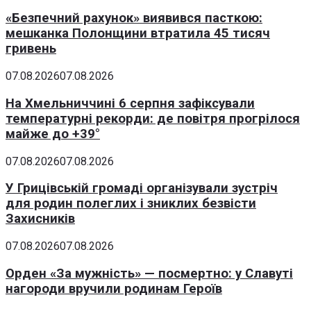
«Безпечний рахунок» виявився пасткою:
мешканка Полонщини втратила 45 тисяч
гривень
07.08.2026
07.08.2026
На Хмельниччині 6 серпня зафіксували
температурні рекорди: де повітря прогрілося
майже до +39°
07.08.2026
07.08.2026
У Грицівській громаді організували зустріч
для родин полеглих і зниклих безвісти
Захисників
07.08.2026
07.08.2026
Орден «За мужність» — посмертно: у Славуті
нагороди вручили родинам Героїв