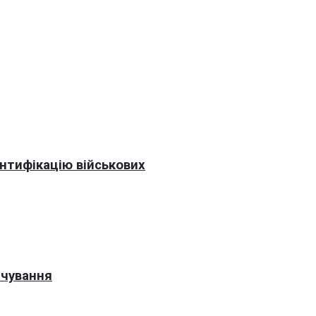
нтифікацію військових
рчування