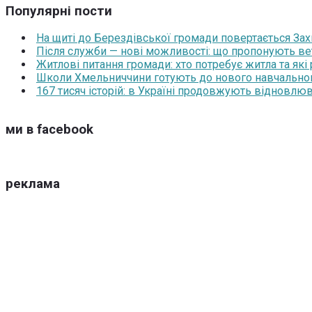
Популярні пости
На щиті до Берездівської громади повертається За
Після служби — нові можливості: що пропонують ве
Житлові питання громади: хто потребує житла та які
Школи Хмельниччини готують до нового навчального 
167 тисяч історій: в Україні продовжують відновлюв
ми в facebook
реклама