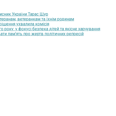
хисник України Тарас Щур
теранам, ветеранкам та їхнім родинам
 рішення ухвалила комісія
року: у фокусі безпека дітей та якісне харчування
ати пам’ять про жертв політичних репресій