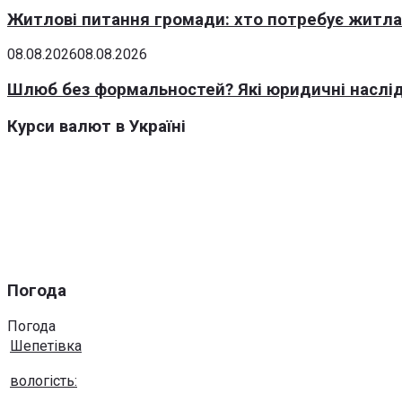
Житлові питання громади: хто потребує житла 
08.08.2026
08.08.2026
Шлюб без формальностей? Які юридичні наслід
Курси валют в Україні
Погода
Погода
Шепетівка
вологість: