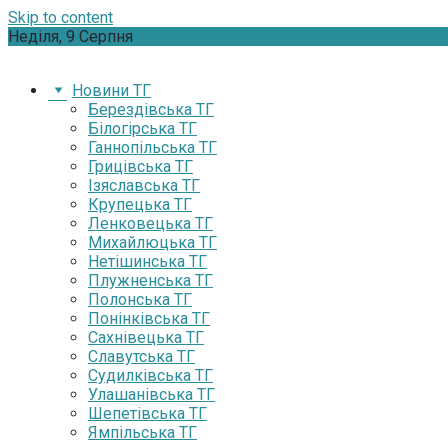
Skip to content
Неділя, 9 Серпня
Новини ТГ
Берездівська ТГ
Білогірська ТГ
Ганнопільська ТГ
Грицівська ТГ
Ізяславська ТГ
Крупецька ТГ
Ленковецька ТГ
Михайлюцька ТГ
Нетішинська ТГ
Плужненська ТГ
Полонська ТГ
Понінківська ТГ
Сахнівецька ТГ
Славутська ТГ
Судилківська ТГ
Улашанівська ТГ
Шепетівська ТГ
Ямпільська ТГ