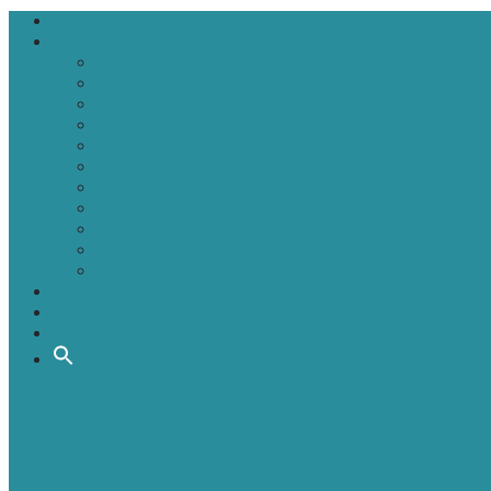
Головна
Новини
Політика
Економіка
Інфраструктура
Медицина
Освіта
Культура
Екологія
Суспільство
Спорт
Надзвичайні
АТО-ООС
Інтерв’ю
Про нас
Контакти