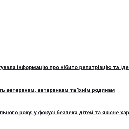
увала інформацію про нібито репатріацію та іде
ь ветеранам, ветеранкам та їхнім родинам
ного року: у фокусі безпека дітей та якісне ха