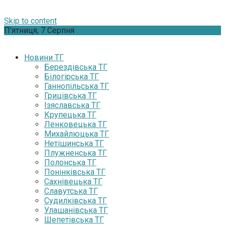
Skip to content
П’ятниця, 7 Серпня
Новини ТГ
Берездівська ТГ
Білогірська ТГ
Ганнопільська ТГ
Грицівська ТГ
Ізяславська ТГ
Крупецька ТГ
Ленковецька ТГ
Михайлюцька ТГ
Нетішинська ТГ
Плужненська ТГ
Полонська ТГ
Понінківська ТГ
Сахнівецька ТГ
Славутська ТГ
Судилківська ТГ
Улашанівська ТГ
Шепетівська ТГ