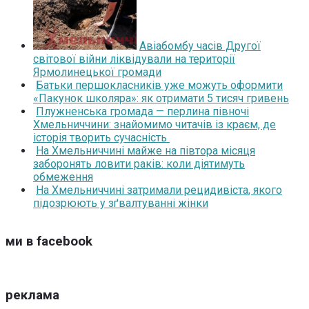
Авіабомбу часів Другої
світової війни ліквідували на території
Ярмолинецької громади
Батьки першокласників уже можуть оформити
«Пакунок школяра»: як отримати 5 тисяч гривень
Плужненська громада — перлина півночі
Хмельниччини: знайомимо читачів із краєм, де
історія творить сучасність
На Хмельниччині майже на півтора місяця
заборонять ловити раків: коли діятимуть
обмеження
На Хмельниччині затримали рецидивіста, якого
підозрюють у зґвалтуванні жінки
ми в facebook
реклама