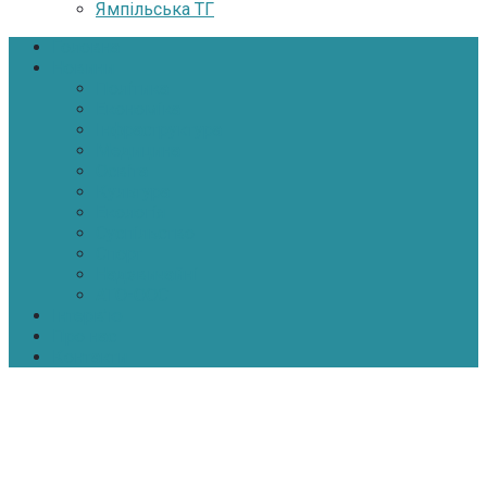
Ямпільська ТГ
Головна
Новини
Політика
Економіка
Інфраструктура
Медицина
Освіта
Культура
Екологія
Суспільство
Спорт
Надзвичайні
АТО-ООС
Інтерв’ю
Про нас
Контакти