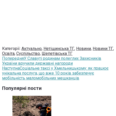
Категорії:
Актуально
,
Нетішинська ТГ
,
Новини
,
Новини ТГ
,
Освіта
,
Суспільство
,
Шепетівська ТГ
Попередня
У Славуті родинам полеглих Захисників
України вручили державні нагороди
Наступна
Соціальне таксі у Хмельницькому: як працює
унікальна послуга, що вже 10 років забезпечує
мобільність маломобільних мешканців
Популярні пости