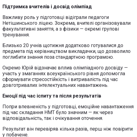
Підтримка вчителів і досвід олімпіад
Важливу роль у підготовці відіграли педагоги
Нетішинського ліцею. Зокрема, вчителі організовували
факультативні заняття, а з фізики — окремі групові
тренування.
Близько 20 учнів щотижня додатково готувалися до
предмета під керівництвом викладачки, що дозволило
поглибити знання поза стандартною програмою.
Окремо Юрій відзначає вплив олімпіадного досвіду —
участь у змаганнях всеукраїнського рівня допомогла
сформувати стресостійкість і витривалість під час
довготривалих інтелектуальних навантажень.
Емоції під час іспиту та після результатів
Попри впевненість у підготовці, емоційне навантаження
під час складання НМТ було значним — як через
відповідальність, так і очікування оточення.
Результат він перевіряв кілька разів, перш ніж повірити
у побачене.