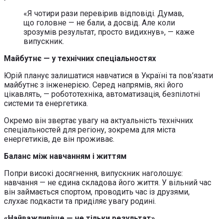
«Я чотири рази перевірив відповіді. Думав,
що головне — не бали, а досвід. Але коли
зрозумів результат, просто видихнув», — каже
випускник.
Майбутнє — у технічних спеціальностях
Юрій планує залишатися навчатися в Україні та пов’язати
майбутнє з інженерією. Серед напрямів, які його
цікавлять, — робототехніка, автоматизація, безпілотні
системи та енергетика.
Окремо він звертає увагу на актуальність технічних
спеціальностей для регіону, зокрема для міста
енергетиків, де він проживає.
Баланс між навчанням і життям
Попри високі досягнення, випускник наголошує:
навчання — не єдина складова його життя. У вільний час
він займається спортом, проводить час із друзями,
слухає подкасти та приділяє увагу родині.
«Найважливіше — не тільки результат»