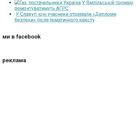
У Ямпільській громаді
ремонтуватимуть АГРС
У Славуті юні учасники отримали «Дипломи
безпеки» після тематичного квесту
ми в facebook
реклама