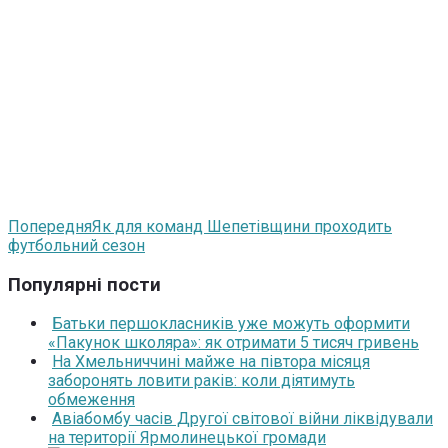
Попередня
Як для команд Шепетівщини проходить
футбольний сезон
Популярні пости
Батьки першокласників уже можуть оформити
«Пакунок школяра»: як отримати 5 тисяч гривень
На Хмельниччині майже на півтора місяця
заборонять ловити раків: коли діятимуть
обмеження
Авіабомбу часів Другої світової війни ліквідували
на території Ярмолинецької громади