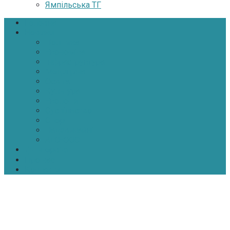
Ямпільська ТГ
Головна
Новини
Політика
Економіка
Інфраструктура
Медицина
Освіта
Культура
Екологія
Суспільство
Спорт
Надзвичайні
АТО-ООС
Інтерв’ю
Про нас
Контакти