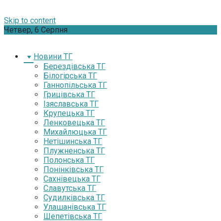
Skip to content
Четвер, 6 Серпня
Новини ТГ
Берездівська ТГ
Білогірська ТГ
Ганнопільська ТГ
Грицівська ТГ
Ізяславська ТГ
Крупецька ТГ
Ленковецька ТГ
Михайлюцька ТГ
Нетішинська ТГ
Плужненська ТГ
Полонська ТГ
Понінківська ТГ
Сахнівецька ТГ
Славутська ТГ
Судилківська ТГ
Улашанівська ТГ
Шепетівська ТГ