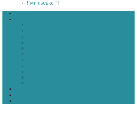
Ямпільська ТГ
Головна
Новини
Політика
Економіка
Інфраструктура
Медицина
Освіта
Культура
Екологія
Суспільство
Спорт
Надзвичайні
АТО-ООС
Інтерв’ю
Про нас
Контакти