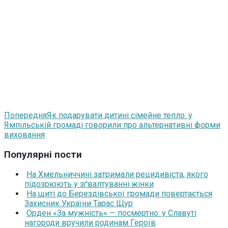
Попередня
Як подарувати дитині сімейне тепло: у
Ямпільській громаді говорили про альтернативні форми
виховання
Популярні пости
На Хмельниччині затримали рецидивіста, якого
підозрюють у зґвалтуванні жінки
На щиті до Берездівської громади повертається
Захисник України Тарас Щур
Орден «За мужність» — посмертно: у Славуті
нагороди вручили родинам Героїв