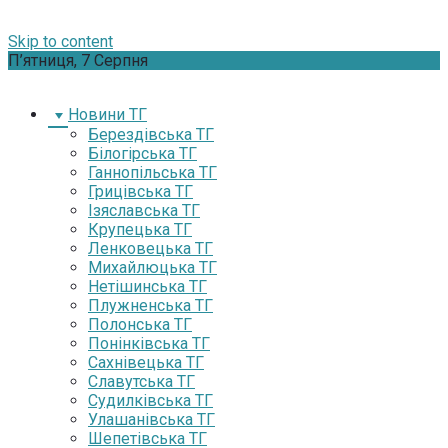
Skip to content
П’ятниця, 7 Серпня
Новини ТГ
Берездівська ТГ
Білогірська ТГ
Ганнопільська ТГ
Грицівська ТГ
Ізяславська ТГ
Крупецька ТГ
Ленковецька ТГ
Михайлюцька ТГ
Нетішинська ТГ
Плужненська ТГ
Полонська ТГ
Понінківська ТГ
Сахнівецька ТГ
Славутська ТГ
Судилківська ТГ
Улашанівська ТГ
Шепетівська ТГ