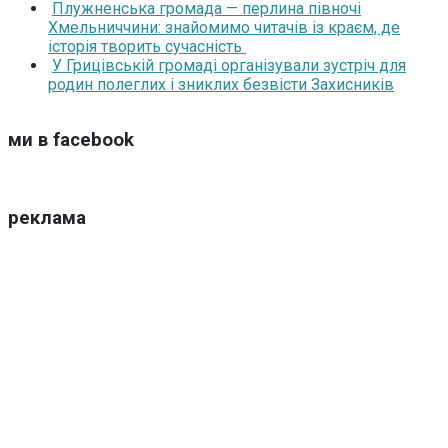
Плужненська громада — перлина півночі
Хмельниччини: знайомимо читачів із краєм, де
історія творить сучасність
У Грицівській громаді організували зустріч для
родин полеглих і зниклих безвісти Захисників
ми в facebook
реклама