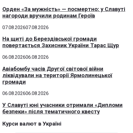
Орден «За мужність» — посмертно: у Славуті
нагороди вручили родинам Героїв
07.08.2026
07.08.2026
На щиті до Берездівської громади
повертається Захисник України Тарас Щур
06.08.2026
06.08.2026
Авіабомбу часів Другої світової війни
ліквідували на території Ярмолинецької
громади
06.08.2026
06.08.2026
У Славуті юні учасники отримали «Дипломи
безпеки» після тематичного квесту
Курси валют в Україні